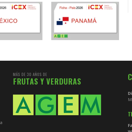
MÁS DE 30 AÑOS DE
FRUTAS Y VERDURAS
D
M
T
ia
Fa
W