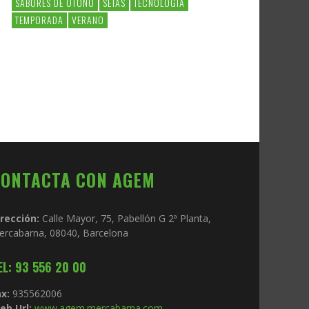
SABORES DE OTOÑO
SETAS
TECNOLOGIA
TEMPORADA
VERANO
CONTACTA CON AGEM
irección:
Calle Mayor, 75, Pabellón G 2ª Planta,
ercabarna, 08040, Barcelona
EL: 93 556 20 00
x:
935562006
eb Url:
www.agem.mercabarna.com