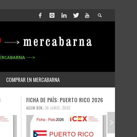
ERCABARNA ·····>
COMPRAR EN MERCABARNA
6
FICHA DE PAÍS: PUERTO RICO 2026
FICHA DE
AGEM BCN
,
30 JUNIO, 2026
AGEM BCN
,
3