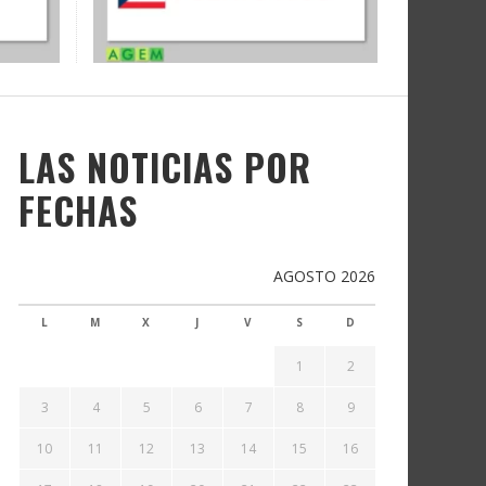
LAS NOTICIAS POR
FECHAS
AGOSTO 2026
L
M
X
J
V
S
D
1
2
3
4
5
6
7
8
9
10
11
12
13
14
15
16