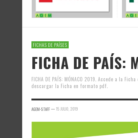
FICHAS DE PAÍSES
FICHA DE PAÍS:
FICHA DE PAÍS: MÓNACO 2019. Accede a la Ficha d
descargar la Ficha en formato pdf.
—
15 JULIO, 2019
AGEM-STAFF