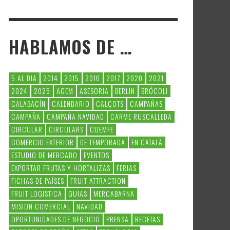
HABLAMOS DE …
5 AL DIA
2014
2015
2016
2017
2020
2021
2024
2025
AGEM
ASESORIA
BERLIN
BRÓCOLI
CALABACÍN
CALENDARIO
CALÇOTS
CAMPAÑAS
CAMPAÑA
CAMPAÑA NAVIDAD
CARME RUSCALLEDA
CIRCULAR
CIRCULARS
COEMFE
COMERCIO EXTERIOR
DE TEMPORADA
EN CATALÀ
ESTUDIO DE MERCADO
EVENTOS
EXPORTAR FRUTAS Y HORTALIZAS
FERIAS
FICHAS DE PAÍSES
FRUIT ATTRACTION
FRUIT LOGISTICA
GUIAS
MERCABARNA
MISION COMERCIAL
NAVIDAD
OPORTUNIDADES DE NEGOCIO
PRENSA
RECETAS