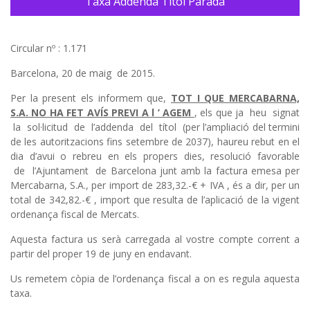
Taxa Addenda Titol Parada
Circular nº : 1.171
Barcelona, 20 de maig de 2015.
Per la present els informem que,
TOT I QUE MERCABARNA,
S.A. NO HA FET AVÍS
PREVI A l ’ AGEM
, els que ja heu signat
la sol·licitud de l’addenda del títol (per l’ampliació del termini
de les autoritzacions fins setembre de 2037), haureu rebut en el
dia d’avui o rebreu en els propers dies, resolució favorable
de l’Ajuntament de Barcelona junt amb la factura emesa per
Mercabarna, S.A., per import de 283,32.-€ + IVA , és a dir, per un
total de 342,82.-€ , import que resulta de l’aplicació de la vigent
ordenança fiscal de Mercats.
Aquesta factura us serà carregada al vostre compte corrent a
partir del proper 19 de juny en endavant.
Us remetem còpia de l’ordenança fiscal a on es regula aquesta
taxa.