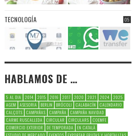
TECNOLOGÍA
05
HABLAMOS DE …
5 AL DIA
2014
2015
2016
2017
2020
2021
2024
2025
AGEM
ASESORIA
BERLIN
BRÓCOLI
CALABACÍN
CALENDARIO
CALÇOTS
CAMPAÑAS
CAMPAÑA
CAMPAÑA NAVIDAD
CARME RUSCALLEDA
CIRCULAR
CIRCULARS
COEMFE
COMERCIO EXTERIOR
DE TEMPORADA
EN CATALÀ
ESTUDIO DE MERCADO
EVENTOS
EXPORTAR FRUTAS Y HORTALIZAS