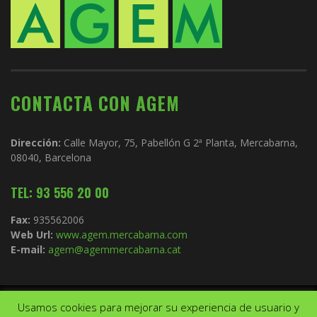
CONTACTA CON AGEM
Dirección:
Calle Mayor, 75, Pabellón G 2ª Planta, Mercabarna,
08040, Barcelona
TEL: 93 556 20 00
Fax:
935562006
Web Url:
www.agem.mercabarna.com
E-mail:
agem@agemmercabarna.cat
Usamos cookies para mejorar su experiencia de usuario y
Copyright © 2021.
AGEM
. Todos los derechos reservados. Diseño de