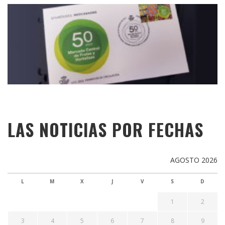
LAS NOTICIAS POR FECHAS
AGOSTO 2026
L
M
X
J
V
S
D
1
2
3
4
5
6
7
8
9