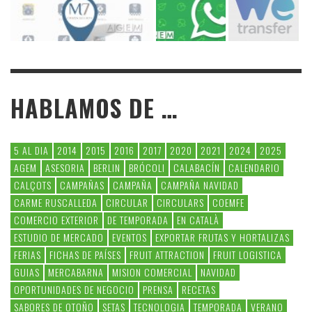
HABLAMOS DE …
5 AL DIA
2014
2015
2016
2017
2020
2021
2024
2025
AGEM
ASESORIA
BERLIN
BRÓCOLI
CALABACÍN
CALENDARIO
CALÇOTS
CAMPAÑAS
CAMPAÑA
CAMPAÑA NAVIDAD
CARME RUSCALLEDA
CIRCULAR
CIRCULARS
COEMFE
COMERCIO EXTERIOR
DE TEMPORADA
EN CATALÀ
ESTUDIO DE MERCADO
EVENTOS
EXPORTAR FRUTAS Y HORTALIZAS
FERIAS
FICHAS DE PAÍSES
FRUIT ATTRACTION
FRUIT LOGISTICA
GUIAS
MERCABARNA
MISION COMERCIAL
NAVIDAD
OPORTUNIDADES DE NEGOCIO
PRENSA
RECETAS
SABORES DE OTOÑO
SETAS
TECNOLOGIA
TEMPORADA
VERANO