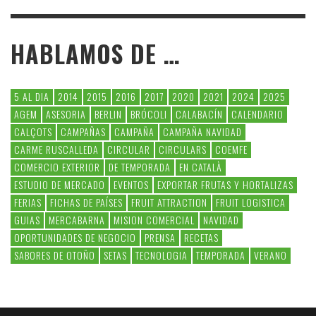
HABLAMOS DE …
5 AL DIA
2014
2015
2016
2017
2020
2021
2024
2025
AGEM
ASESORIA
BERLIN
BRÓCOLI
CALABACÍN
CALENDARIO
CALÇOTS
CAMPAÑAS
CAMPAÑA
CAMPAÑA NAVIDAD
CARME RUSCALLEDA
CIRCULAR
CIRCULARS
COEMFE
COMERCIO EXTERIOR
DE TEMPORADA
EN CATALÀ
ESTUDIO DE MERCADO
EVENTOS
EXPORTAR FRUTAS Y HORTALIZAS
FERIAS
FICHAS DE PAÍSES
FRUIT ATTRACTION
FRUIT LOGISTICA
GUIAS
MERCABARNA
MISION COMERCIAL
NAVIDAD
OPORTUNIDADES DE NEGOCIO
PRENSA
RECETAS
SABORES DE OTOÑO
SETAS
TECNOLOGIA
TEMPORADA
VERANO