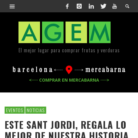
El mejor lugar para comprar frutas y verduras
<····· COMPRAR EN MERCABARNA ·····>
EVENTOS
NOTICIAS
ESTE SANT JORDI, REGALA LO
MEJOR DE NUESTRA HISTORIA