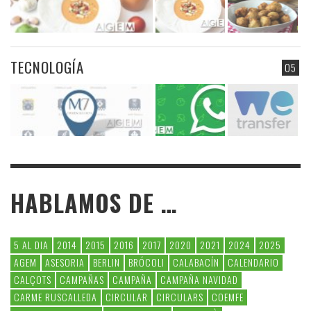
TECNOLOGÍA
05
HABLAMOS DE …
5 AL DIA
2014
2015
2016
2017
2020
2021
2024
2025
AGEM
ASESORIA
BERLIN
BRÓCOLI
CALABACÍN
CALENDARIO
CALÇOTS
CAMPAÑAS
CAMPAÑA
CAMPAÑA NAVIDAD
CARME RUSCALLEDA
CIRCULAR
CIRCULARS
COEMFE