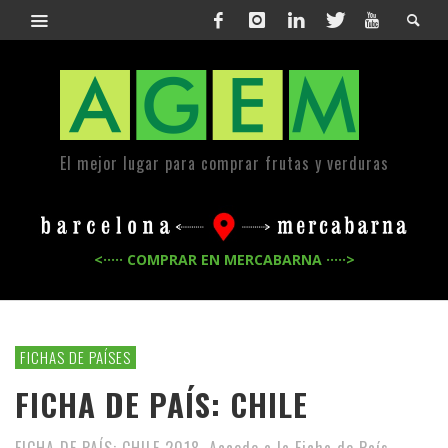
El mejor lugar para comprar frutas y verduras
<····· COMPRAR EN MERCABARNA ·····>
FICHAS DE PAÍSES
FICHA DE PAÍS: CHILE