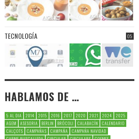
TECNOLOGÍA
05
HABLAMOS DE …
5 AL DIA
2014
2015
2016
2017
2020
2021
2024
2025
AGEM
ASESORIA
BERLIN
BRÓCOLI
CALABACÍN
CALENDARIO
CALÇOTS
CAMPAÑAS
CAMPAÑA
CAMPAÑA NAVIDAD
CARME RUSCALLEDA
CIRCULAR
CIRCULARS
COEMFE