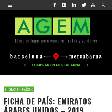
El mejor lugar para comprar frutas y verduras
<····· COMPRAR EN MERCABARNA ·····>
FICHAS DE PAÍSES
FICHA DE PAÍS: EMIRATOS
ÁRABES UNIDOS – 2019