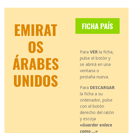
EMIRAT
FICHA PAÍS
OS
Para
VER
la ficha,
ÁRABES
pulse el botón y
se abrirá en una
ventana o
UNIDOS
pestaña nueva.
Para
DESCARGAR
la ficha a su
ordenador, pulse
con el botón
derecho del ratón
y escoja
«Guardar enlace
como …»