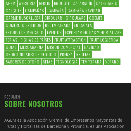
AGEM
ASESORIA
BERLIN
BRÓCOLI
CALABACÍN
CALENDARIO
CALÇOTS
CAMPAÑAS
CAMPAÑA
CAMPAÑA NAVIDAD
CARME RUSCALLEDA
CIRCULAR
CIRCULARS
COEMFE
COMERCIO EXTERIOR
DE TEMPORADA
EN CATALÀ
ESTUDIO DE MERCADO
EVENTOS
EXPORTAR FRUTAS Y HORTALIZAS
FERIAS
FICHAS DE PAÍSES
FRUIT ATTRACTION
FRUIT LOGISTICA
GUIAS
MERCABARNA
MISION COMERCIAL
NAVIDAD
OPORTUNIDADES DE NEGOCIO
PRENSA
RECETAS
SABORES DE OTOÑO
SETAS
TECNOLOGIA
TEMPORADA
VERANO
RESUMEN
SOBRE NOSOTROS
AGEM es la Asociación Gremial de Empresarios Mayoristas de
Frutas y Hortalizas de Barcelona y Provincia, es una Asociación