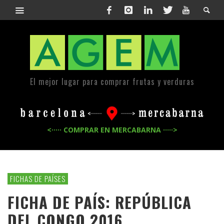
El mejor lugar para comprar frutas y verduras
<····· COMPRAR EN MERCABARNA ·····>
FICHAS DE PAÍSES
FICHA DE PAÍS: REPÚBLICA
DEL CONGO 2016