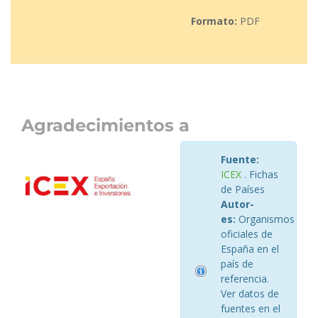
Formato:
PDF
Agradecimientos a
Fuente:
ICEX
. Fichas
de Países
Autor-
es:
Organismos
oficiales de
España en el
país de
referencia.
Ver datos de
fuentes en el