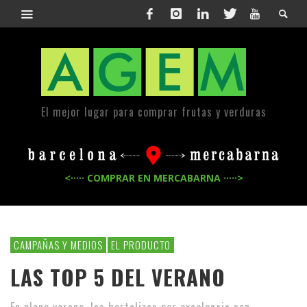
El mejor lugar para comprar frutas y verduras
<····· COMPRAR EN MERCABARNA ·····>
CAMPAÑAS Y MEDIOS
EL PRODUCTO
LAS TOP 5 DEL VERANO