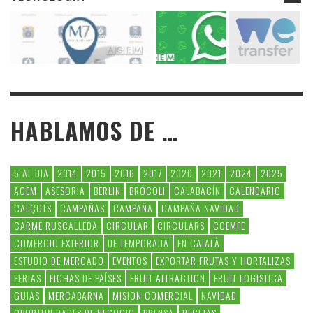
HABLAMOS DE …
5 AL DIA
2014
2015
2016
2017
2020
2021
2024
2025
AGEM
ASESORIA
BERLIN
BRÓCOLI
CALABACÍN
CALENDARIO
CALÇOTS
CAMPAÑAS
CAMPAÑA
CAMPAÑA NAVIDAD
CARME RUSCALLEDA
CIRCULAR
CIRCULARS
COEMFE
COMERCIO EXTERIOR
DE TEMPORADA
EN CATALÀ
ESTUDIO DE MERCADO
EVENTOS
EXPORTAR FRUTAS Y HORTALIZAS
FERIAS
FICHAS DE PAÍSES
FRUIT ATTRACTION
FRUIT LOGISTICA
GUIAS
MERCABARNA
MISION COMERCIAL
NAVIDAD
OPORTUNIDADES DE NEGOCIO
PRENSA
RECETAS