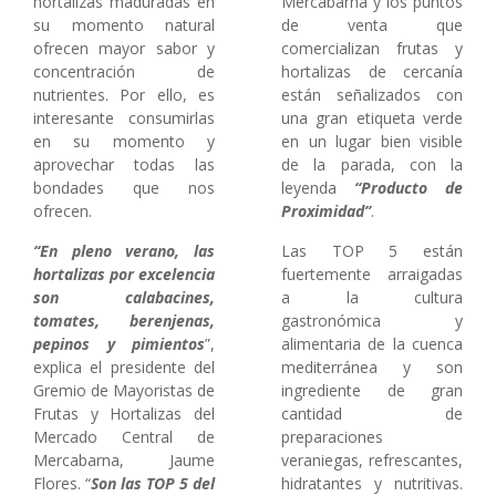
hortalizas maduradas en
Mercabarna y los puntos
su momento natural
de venta que
ofrecen mayor sabor y
comercializan frutas y
concentración de
hortalizas de cercanía
nutrientes. Por ello, es
están señalizados con
interesante consumirlas
una gran etiqueta verde
en su momento y
en un lugar bien visible
aprovechar todas las
de la parada, con la
bondades que nos
leyenda
“Producto de
ofrecen.
Proximidad”
.
“En pleno verano, las
Las TOP 5 están
hortalizas por excelencia
fuertemente arraigadas
son calabacines,
a la cultura
tomates, berenjenas,
gastronómica y
pepinos y pimientos
”,
alimentaria de la cuenca
explica el presidente del
mediterránea y son
Gremio de Mayoristas de
ingrediente de gran
Frutas y Hortalizas del
cantidad de
Mercado Central de
preparaciones
Mercabarna, Jaume
veraniegas, refrescantes,
Flores. “
Son las TOP 5 del
hidratantes y nutritivas.