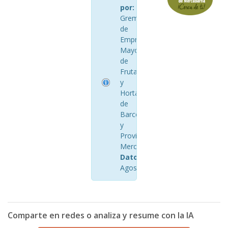
por:
AGEM
Gremio
de
Empresarios
Mayoristas
de
Frutas
y
Hortalizas
de
Barcelona
y
Provincia
Mercabarna
Datos:
Agosto 2018
Comparte en redes o analiza y resume con la IA