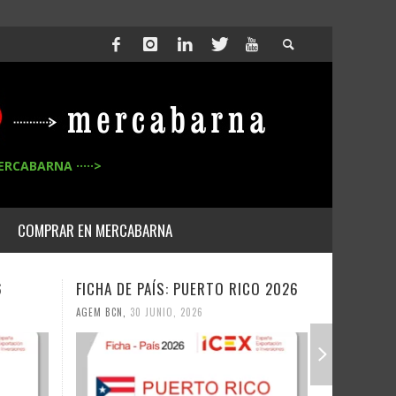
ERCABARNA ·····>
COMPRAR EN MERCABARNA
6
FICHA DE PAÍS: PUERTO RICO 2026
FICHA DE
AGEM BCN
,
30 JUNIO, 2026
AGEM BCN
,
3