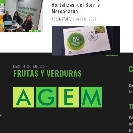
Hortalizas, del Born a
Mercabarna.
AGEM-STAFF
,
2 MARZO, 2022
MÁS DE 30 AÑOS DE
FRUTAS Y VERDURAS
D
M
T
ia
Fa
W
E-