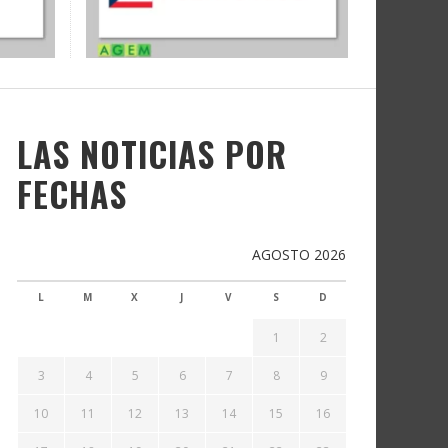
LAS NOTICIAS POR
FECHAS
AGOSTO 2026
L
M
X
J
V
S
D
1
2
3
4
5
6
7
8
9
10
11
12
13
14
15
16