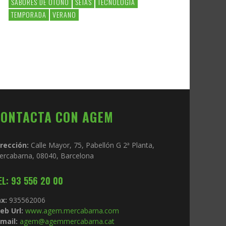
SABORES DE OTOÑO
SETAS
TECNOLOGIA
TEMPORADA
VERANO
CONTACTA CON AGEM
irección:
Calle Mayor, 75, Pabellón G 2ª Planta,
ercabarna, 08040, Barcelona
EL: 93 556 20 00
x:
935562006
eb Url:
www.agem.mercabarna.com
mail:
agem@agemmercabarna.cat