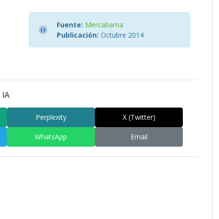
Fuente:
Mercabarna
Publicación:
Octubre 2014
 IA
Perplexity
X (Twitter)
WhatsApp
Email
am