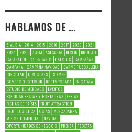
HABLAMOS DE …
5 AL DIA
2014
2015
2016
2017
2020
2021
2024
2025
AGEM
ASESORIA
BERLIN
BRÓCOLI
CALABACÍN
CALENDARIO
CALÇOTS
CAMPAÑAS
CAMPAÑA
CAMPAÑA NAVIDAD
CARME RUSCALLEDA
CIRCULAR
CIRCULARS
COEMFE
COMERCIO EXTERIOR
DE TEMPORADA
EN CATALÀ
ESTUDIO DE MERCADO
EVENTOS
EXPORTAR FRUTAS Y HORTALIZAS
FERIAS
FICHAS DE PAÍSES
FRUIT ATTRACTION
FRUIT LOGISTICA
GUIAS
MERCABARNA
MISION COMERCIAL
NAVIDAD
OPORTUNIDADES DE NEGOCIO
PRENSA
RECETAS