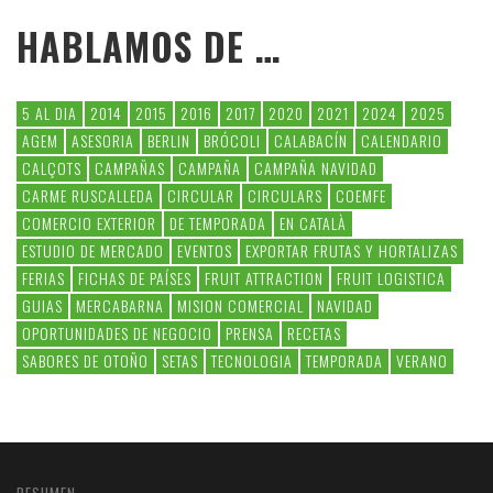
HABLAMOS DE …
5 AL DIA
2014
2015
2016
2017
2020
2021
2024
2025
AGEM
ASESORIA
BERLIN
BRÓCOLI
CALABACÍN
CALENDARIO
CALÇOTS
CAMPAÑAS
CAMPAÑA
CAMPAÑA NAVIDAD
CARME RUSCALLEDA
CIRCULAR
CIRCULARS
COEMFE
COMERCIO EXTERIOR
DE TEMPORADA
EN CATALÀ
ESTUDIO DE MERCADO
EVENTOS
EXPORTAR FRUTAS Y HORTALIZAS
FERIAS
FICHAS DE PAÍSES
FRUIT ATTRACTION
FRUIT LOGISTICA
GUIAS
MERCABARNA
MISION COMERCIAL
NAVIDAD
OPORTUNIDADES DE NEGOCIO
PRENSA
RECETAS
SABORES DE OTOÑO
SETAS
TECNOLOGIA
TEMPORADA
VERANO
RESUMEN