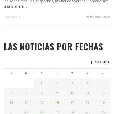
las sopas frías, los gazpachos, los batidos verdes ... porque son
una manera ...
0 Comentarios
Leer más
LAS NOTICIAS POR FECHAS
JUNIO 2016
L
M
X
J
V
S
D
1
2
3
4
5
6
7
8
9
10
11
12
13
14
15
16
17
18
19
20
21
22
23
24
25
26