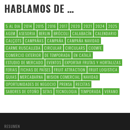
HABLAMOS DE …
5 AL DIA
2014
2015
2016
2017
2020
2021
2024
2025
AGEM
ASESORIA
BERLIN
BRÓCOLI
CALABACÍN
CALENDARIO
CALÇOTS
CAMPAÑAS
CAMPAÑA
CAMPAÑA NAVIDAD
CARME RUSCALLEDA
CIRCULAR
CIRCULARS
COEMFE
COMERCIO EXTERIOR
DE TEMPORADA
EN CATALÀ
ESTUDIO DE MERCADO
EVENTOS
EXPORTAR FRUTAS Y HORTALIZAS
FERIAS
FICHAS DE PAÍSES
FRUIT ATTRACTION
FRUIT LOGISTICA
GUIAS
MERCABARNA
MISION COMERCIAL
NAVIDAD
OPORTUNIDADES DE NEGOCIO
PRENSA
RECETAS
SABORES DE OTOÑO
SETAS
TECNOLOGIA
TEMPORADA
VERANO
RESUMEN