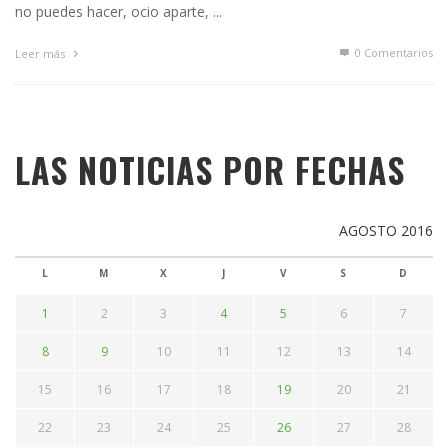
no puedes hacer, ocio aparte, ...
0 Comentarios
Leer más
LAS NOTICIAS POR FECHAS
AGOSTO 2016
L
M
X
J
V
S
D
1
2
3
4
5
6
7
8
9
10
11
12
13
14
15
16
17
18
19
20
21
22
23
24
25
26
27
28