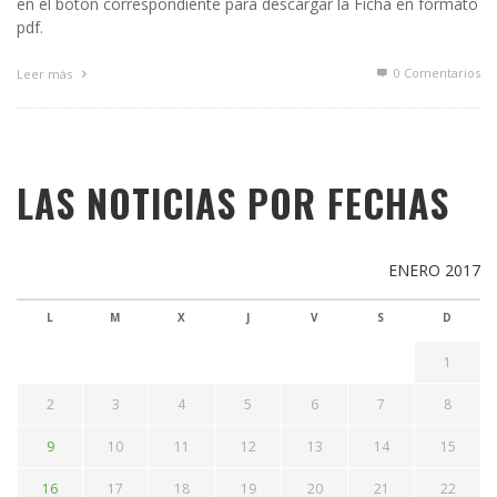
en el botón correspondiente para descargar la Ficha en formato
pdf.
0 Comentarios
Leer más
LAS NOTICIAS POR FECHAS
ENERO 2017
L
M
X
J
V
S
D
1
2
3
4
5
6
7
8
9
10
11
12
13
14
15
16
17
18
19
20
21
22