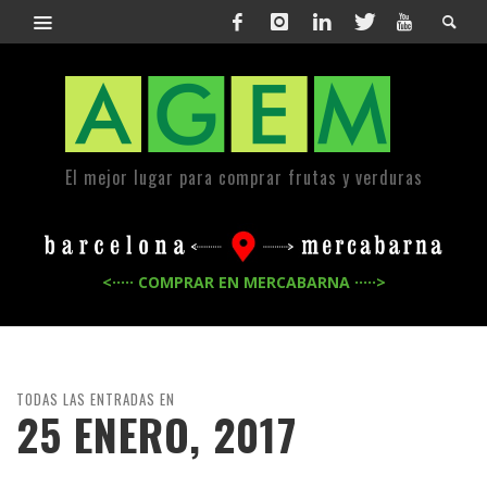
El mejor lugar para comprar frutas y verduras
<····· COMPRAR EN MERCABARNA ·····>
TODAS LAS ENTRADAS EN
25 ENERO, 2017