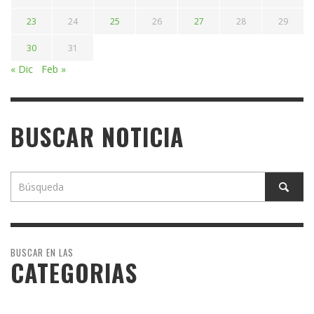
23
24
25
26
27
28
29
30
31
« Dic
Feb »
BUSCAR NOTICIA
BUSCAR EN LAS
CATEGORIAS