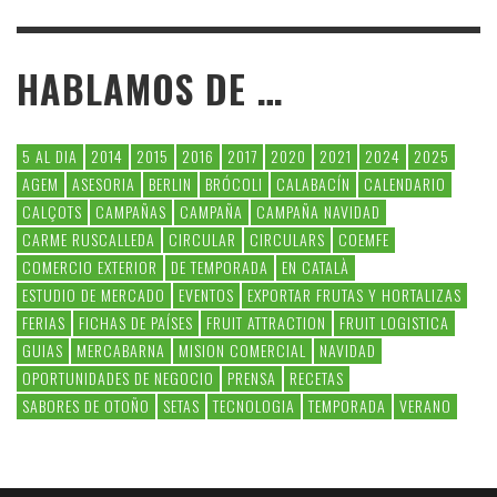
HABLAMOS DE …
5 AL DIA
2014
2015
2016
2017
2020
2021
2024
2025
AGEM
ASESORIA
BERLIN
BRÓCOLI
CALABACÍN
CALENDARIO
CALÇOTS
CAMPAÑAS
CAMPAÑA
CAMPAÑA NAVIDAD
CARME RUSCALLEDA
CIRCULAR
CIRCULARS
COEMFE
COMERCIO EXTERIOR
DE TEMPORADA
EN CATALÀ
ESTUDIO DE MERCADO
EVENTOS
EXPORTAR FRUTAS Y HORTALIZAS
FERIAS
FICHAS DE PAÍSES
FRUIT ATTRACTION
FRUIT LOGISTICA
GUIAS
MERCABARNA
MISION COMERCIAL
NAVIDAD
OPORTUNIDADES DE NEGOCIO
PRENSA
RECETAS
SABORES DE OTOÑO
SETAS
TECNOLOGIA
TEMPORADA
VERANO