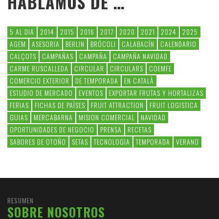
HABLAMOS DE …
5 AL DIA
2014
2015
2016
2017
2020
2021
2024
2025
AGEM
ASESORIA
BERLIN
BRÓCOLI
CALABACÍN
CALENDARIO
CALÇOTS
CAMPAÑAS
CAMPAÑA
CAMPAÑA NAVIDAD
CARME RUSCALLEDA
CIRCULAR
CIRCULARS
COEMFE
COMERCIO EXTERIOR
DE TEMPORADA
EN CATALÀ
ESTUDIO DE MERCADO
EVENTOS
EXPORTAR FRUTAS Y HORTALIZAS
FERIAS
FICHAS DE PAÍSES
FRUIT ATTRACTION
FRUIT LOGISTICA
GUIAS
MERCABARNA
MISION COMERCIAL
NAVIDAD
OPORTUNIDADES DE NEGOCIO
PRENSA
RECETAS
SABORES DE OTOÑO
SETAS
TECNOLOGIA
TEMPORADA
VERANO
RESUMEN
SOBRE NOSOTROS