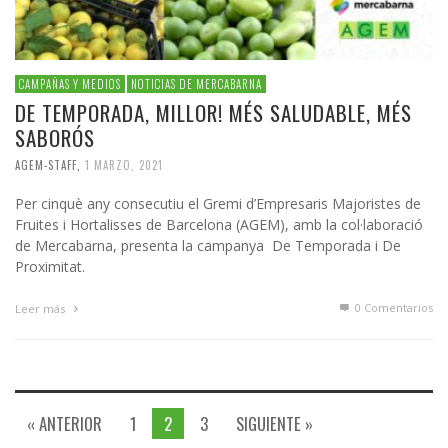
CAMPAÑAS Y MEDIOS
NOTICIAS DE MERCABARNA
DE TEMPORADA, MILLOR! MÉS SALUDABLE, MÉS
SABORÓS
AGEM-STAFF
,
1 MARZO, 2021
Per cinquè any consecutiu el Gremi d’Empresaris Majoristes de
Fruites i Hortalisses de Barcelona (AGEM), amb la col·laboració
de Mercabarna, presenta la campanya De Temporada i De
Proximitat.
0 Comentarios
Leer más
« ANTERIOR
1
2
3
SIGUIENTE »