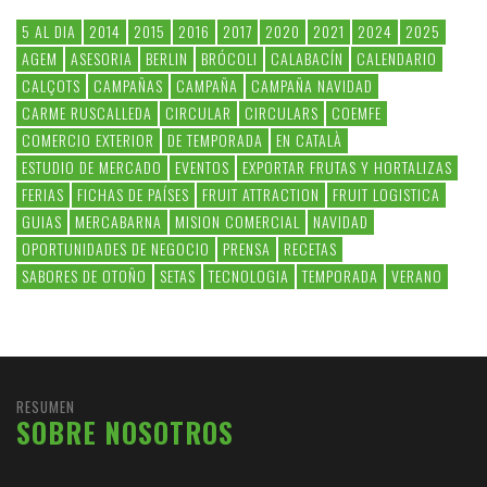
5 AL DIA
2014
2015
2016
2017
2020
2021
2024
2025
AGEM
ASESORIA
BERLIN
BRÓCOLI
CALABACÍN
CALENDARIO
CALÇOTS
CAMPAÑAS
CAMPAÑA
CAMPAÑA NAVIDAD
CARME RUSCALLEDA
CIRCULAR
CIRCULARS
COEMFE
COMERCIO EXTERIOR
DE TEMPORADA
EN CATALÀ
ESTUDIO DE MERCADO
EVENTOS
EXPORTAR FRUTAS Y HORTALIZAS
FERIAS
FICHAS DE PAÍSES
FRUIT ATTRACTION
FRUIT LOGISTICA
GUIAS
MERCABARNA
MISION COMERCIAL
NAVIDAD
OPORTUNIDADES DE NEGOCIO
PRENSA
RECETAS
SABORES DE OTOÑO
SETAS
TECNOLOGIA
TEMPORADA
VERANO
RESUMEN
SOBRE NOSOTROS