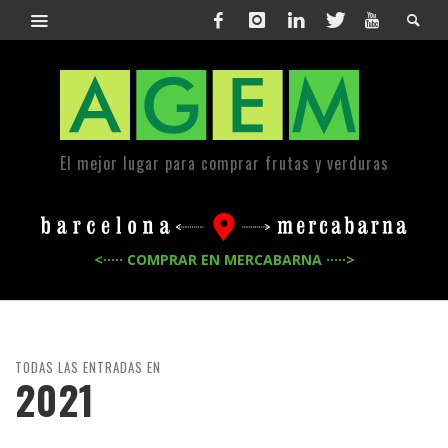
El mejor lugar para comprar frutas y verduras
<····· COMPRAR EN MERCABARNA ·····>
TODAS LAS ENTRADAS EN
2021