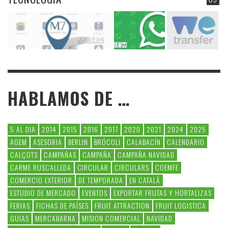
HABLAMOS DE …
5 AL DIA
2014
2015
2016
2017
2020
2021
2024
2025
AGEM
ASESORIA
BERLIN
BRÓCOLI
CALABACÍN
CALENDARIO
CALÇOTS
CAMPAÑAS
CAMPAÑA
CAMPAÑA NAVIDAD
CARME RUSCALLEDA
CIRCULAR
CIRCULARS
COEMFE
COMERCIO EXTERIOR
DE TEMPORADA
EN CATALÀ
ESTUDIO DE MERCADO
EVENTOS
EXPORTAR FRUTAS Y HORTALIZAS
FERIAS
FICHAS DE PAÍSES
FRUIT ATTRACTION
FRUIT LOGISTICA
GUIAS
MERCABARNA
MISION COMERCIAL
NAVIDAD