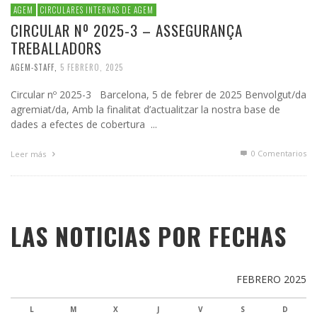
AGEM
CIRCULARES INTERNAS DE AGEM
CIRCULAR Nº 2025-3 – ASSEGURANÇA
TREBALLADORS
AGEM-STAFF
,
5 FEBRERO, 2025
Circular nº 2025-3 Barcelona, 5 de febrer de 2025 Benvolgut/da
agremiat/da, Amb la finalitat d’actualitzar la nostra base de
dades a efectes de cobertura ...
0 Comentarios
Leer más
LAS NOTICIAS POR FECHAS
FEBRERO 2025
L
M
X
J
V
S
D