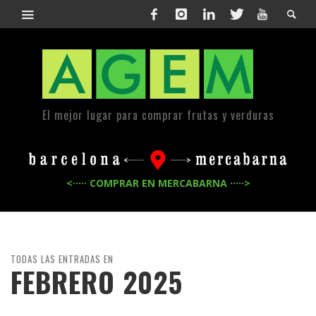
El mejor lugar para comprar frutas y verduras
<····· COMPRAR EN MERCABARNA ·····>
TODAS LAS ENTRADAS EN
FEBRERO 2025