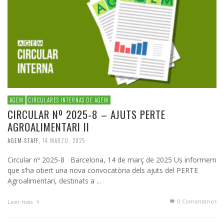
AGEM
CIRCULARES INTERNAS DE AGEM
CIRCULAR Nº 2025-8 – AJUTS PERTE
AGROALIMENTARI II
AGEM-STAFF
,
14 MARZO, 2025
Circular nº 2025-8 Barcelona, 14 de març de 2025 Us informem
que s’ha obert una nova convocatòria dels ajuts del PERTE
Agroalimentari, destinats a ...
0 Comentarios
Leer más