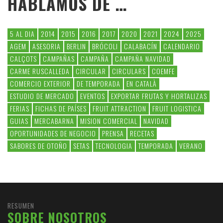
HABLAMOS DE …
5 AL DIA
2014
2015
2016
2017
2020
2021
2024
2025
AGEM
ASESORIA
BERLIN
BRÓCOLI
CALABACÍN
CALENDARIO
CALÇOTS
CAMPAÑAS
CAMPAÑA
CAMPAÑA NAVIDAD
CARME RUSCALLEDA
CIRCULAR
CIRCULARS
COEMFE
COMERCIO EXTERIOR
DE TEMPORADA
EN CATALÀ
ESTUDIO DE MERCADO
EVENTOS
EXPORTAR FRUTAS Y HORTALIZAS
FERIAS
FICHAS DE PAÍSES
FRUIT ATTRACTION
FRUIT LOGISTICA
GUIAS
MERCABARNA
MISION COMERCIAL
NAVIDAD
OPORTUNIDADES DE NEGOCIO
PRENSA
RECETAS
SABORES DE OTOÑO
SETAS
TECNOLOGIA
TEMPORADA
VERANO
RESUMEN
SOBRE NOSOTROS