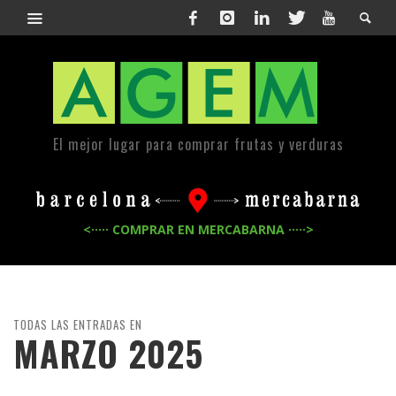
El mejor lugar para comprar frutas y verduras
<····· COMPRAR EN MERCABARNA ·····>
TODAS LAS ENTRADAS EN
MARZO 2025