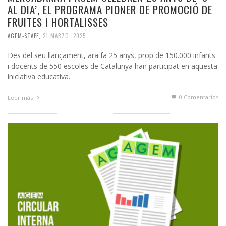
AL DIA’, EL PROGRAMA PIONER DE PROMOCIÓ DE
FRUITES I HORTALISSES
AGEM-STAFF
,
21 MARZO, 2025
Des del seu llançament, ara fa 25 anys, prop de 150.000 infants
i docents de 550 escoles de Catalunya han participat en aquesta
iniciativa educativa.
0 Comentarios
Leer más