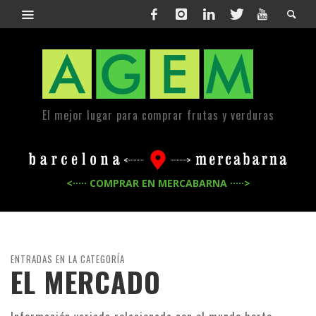
El mejor lugar para comprar frutas y verduras
<····· COMPRAR EN MERCABARNA ·····>
ENTRADAS EN LA CATEGORÍA
EL MERCADO