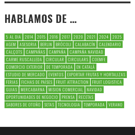
HABLAMOS DE …
5 AL DIA
2014
2015
2016
2017
2020
2021
2024
2025
AGEM
ASESORIA
BERLIN
BRÓCOLI
CALABACÍN
CALENDARIO
CALÇOTS
CAMPAÑAS
CAMPAÑA
CAMPAÑA NAVIDAD
CARME RUSCALLEDA
CIRCULAR
CIRCULARS
COEMFE
COMERCIO EXTERIOR
DE TEMPORADA
EN CATALÀ
ESTUDIO DE MERCADO
EVENTOS
EXPORTAR FRUTAS Y HORTALIZAS
FERIAS
FICHAS DE PAÍSES
FRUIT ATTRACTION
FRUIT LOGISTICA
GUIAS
MERCABARNA
MISION COMERCIAL
NAVIDAD
OPORTUNIDADES DE NEGOCIO
PRENSA
RECETAS
SABORES DE OTOÑO
SETAS
TECNOLOGIA
TEMPORADA
VERANO