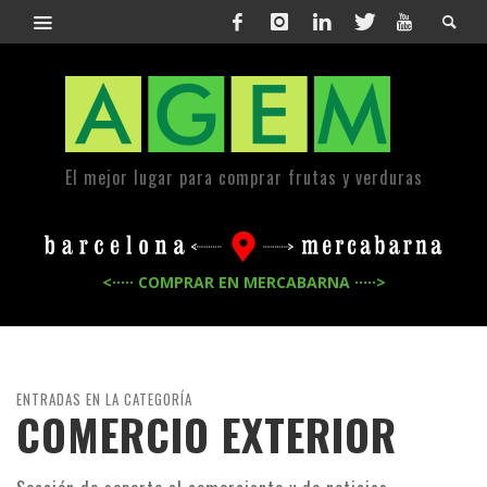
El mejor lugar para comprar frutas y verduras
<····· COMPRAR EN MERCABARNA ·····>
ENTRADAS EN LA CATEGORÍA
COMERCIO EXTERIOR