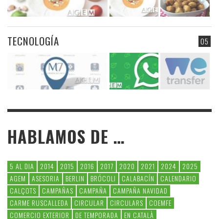
TECNOLOGÍA
05
HABLAMOS DE …
5 AL DIA
2014
2015
2016
2017
2020
2021
2024
2025
AGEM
ASESORIA
BERLIN
BRÓCOLI
CALABACÍN
CALENDARIO
CALÇOTS
CAMPAÑAS
CAMPAÑA
CAMPAÑA NAVIDAD
CARME RUSCALLEDA
CIRCULAR
CIRCULARS
COEMFE
COMERCIO EXTERIOR
DE TEMPORADA
EN CATALÀ