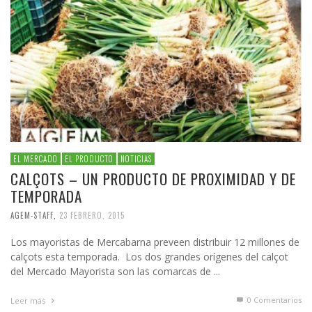
EL MERCADO
EL PRODUCTO
NOTICIAS
CALÇOTS – UN PRODUCTO DE PROXIMIDAD Y DE
TEMPORADA
AGEM-STAFF
,
23 FEBRERO, 2015
Los mayoristas de Mercabarna preveen distribuir 12 millones de
calçots esta temporada. Los dos grandes orígenes del calçot
del Mercado Mayorista son las comarcas de ...
0 Comentarios
Leer más