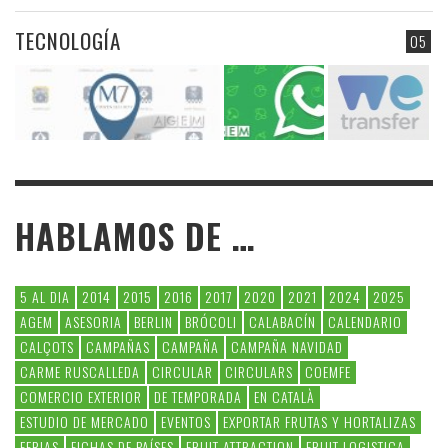
TECNOLOGÍA
05
HABLAMOS DE …
5 AL DIA
2014
2015
2016
2017
2020
2021
2024
2025
AGEM
ASESORIA
BERLIN
BRÓCOLI
CALABACÍN
CALENDARIO
CALÇOTS
CAMPAÑAS
CAMPAÑA
CAMPAÑA NAVIDAD
CARME RUSCALLEDA
CIRCULAR
CIRCULARS
COEMFE
COMERCIO EXTERIOR
DE TEMPORADA
EN CATALÀ
ESTUDIO DE MERCADO
EVENTOS
EXPORTAR FRUTAS Y HORTALIZAS
FERIAS
FICHAS DE PAÍSES
FRUIT ATTRACTION
FRUIT LOGISTICA