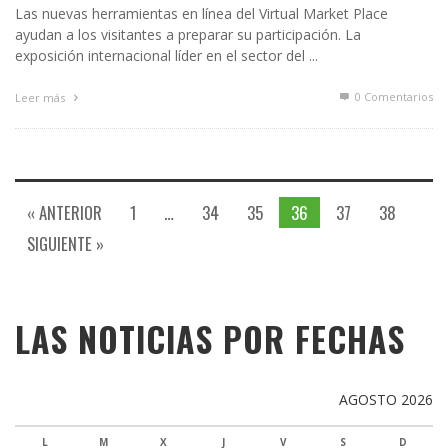
Las nuevas herramientas en línea del Virtual Market Place
ayudan a los visitantes a preparar su participación. La
exposición internacional líder en el sector del ...
0 Comentarios
Leer más
« ANTERIOR
1
…
34
35
36
37
38
SIGUIENTE »
LAS NOTICIAS POR FECHAS
AGOSTO 2026
L
M
X
J
V
S
D