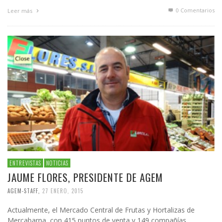
0 Comentarios
Leer más
ENTREVISTAS
NOTICIAS
JAUME FLORES, PRESIDENTE DE
AGEM
AGEM-STAFF
,
27 ENERO, 2015
Actualmente, el Mercado Central de Frutas y Hortalizas de
Mercabarna, con 415 puntos de venta y 149 compañías