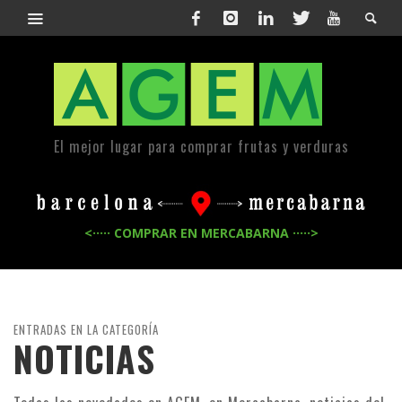
El mejor lugar para comprar frutas y verduras
<····· COMPRAR EN MERCABARNA ·····>
ENTRADAS EN LA CATEGORÍA
NOTICIAS