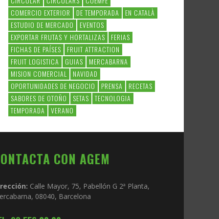
CIRCULAR
CIRCULARS
COEMFE
COMERCIO EXTERIOR
DE TEMPORADA
EN CATALÀ
ESTUDIO DE MERCADO
EVENTOS
EXPORTAR FRUTAS Y HORTALIZAS
FERIAS
FICHAS DE PAÍSES
FRUIT ATTRACTION
FRUIT LOGISTICA
GUIAS
MERCABARNA
MISION COMERCIAL
NAVIDAD
OPORTUNIDADES DE NEGOCIO
PRENSA
RECETAS
SABORES DE OTOÑO
SETAS
TECNOLOGIA
TEMPORADA
VERANO
CONTACTA CON AGEM
irección:
Calle Mayor, 75, Pabellón G 2ª Planta,
ercabarna, 08040, Barcelona