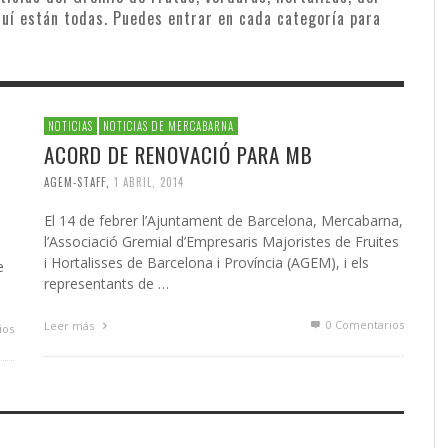
quí están todas. Puedes entrar en cada categoría para
NOTICIAS
NOTICIAS DE MERCABARNA
ACORD DE RENOVACIÓ PARA MB
AGEM-STAFF
,
1 ABRIL, 2014
El 14 de febrer l’Ajuntament de Barcelona, Mercabarna,
l’Associació Gremial d’Empresaris Majoristes de Fruites
i Hortalisses de Barcelona i Província (AGEM), i els
e
representants de …
0 Comentarios
Leer más
ios