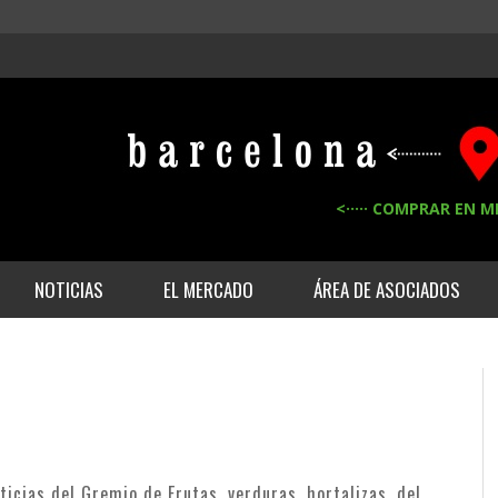
<····· COMPRAR EN M
NOTICIAS
EL MERCADO
ÁREA DE ASOCIADOS
icias del Gremio de Frutas, verduras, hortalizas, del