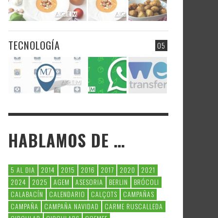
TECNOLOGÍA
05
HABLAMOS DE …
5 AL DIA
2014
2015
2016
2017
2020
2021
2024
2025
AGEM
ASESORIA
BERLIN
BRÓCOLI
CALABACÍN
CALENDARIO
CALÇOTS
CAMPAÑAS
CAMPAÑA
CAMPAÑA NAVIDAD
CARME RUSCALLEDA