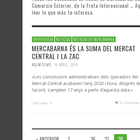
Comercio Exterior, de la Fruta Internacional … A
leer lo que más te interesa.
ENTREVISTAS
NOTICIAS
NOTICIAS DE MERCABARNA
MERCABARNA ÉS LA SUMA DEL MERCAT
CENTRAL I LA ZAC
AGEM-STAFF
,
16 ABRIL, 2014
«Les concessions administratives dels operadors del
Mercat Central acabaven l’any 2020 i hora, després d
l’acord, s’amplien 17 anys a partir d’aquesta data.»
0 Comentar
Leer más
« ANTERIOR
1
…
36
37
38