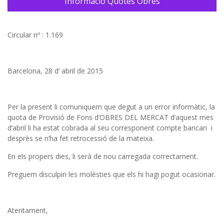
Informació Quotes Obres
Circular nº : 1.169
Barcelona, 28 d’ abril de 2015
Per la present li comuniquem que degut a un error informàtic, la
quota de Provisió de Fons d’OBRES DEL MERCAT d’aquest mes
d’abril li ha estat cobrada al seu corresponent compte bancari i
desprès se n’ha fet retrocessió de la mateixa.
En els propers dies, li serà de nou carregada correctament.
Preguem disculpin les molèsties que els hi hagi pogut ocasionar.
Atentament,