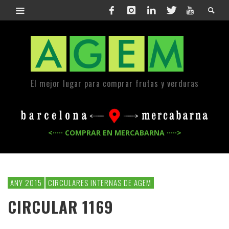
El mejor lugar para comprar frutas y verduras
<····· COMPRAR EN MERCABARNA ·····>
ANY 2015
CIRCULARES INTERNAS DE AGEM
CIRCULAR 1169