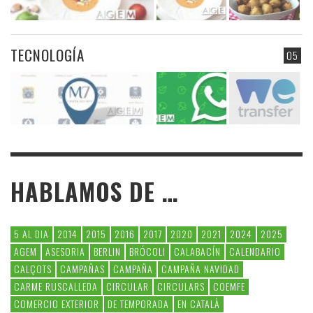
TECNOLOGÍA
05
HABLAMOS DE …
5 AL DIA
2014
2015
2016
2017
2020
2021
2024
2025
AGEM
ASESORIA
BERLIN
BRÓCOLI
CALABACÍN
CALENDARIO
CALÇOTS
CAMPAÑAS
CAMPAÑA
CAMPAÑA NAVIDAD
CARME RUSCALLEDA
CIRCULAR
CIRCULARS
COEMFE
COMERCIO EXTERIOR
DE TEMPORADA
EN CATALÀ