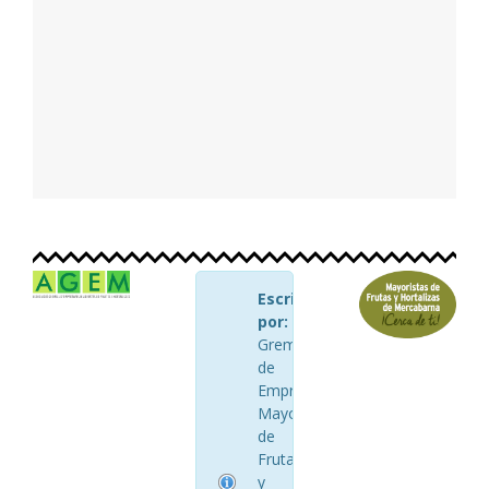
Escrito
por:
AGEM
Gremio
de
Empresarios
Mayoristas
de
Frutas
y