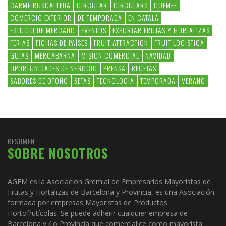
CARME RUSCALLEDA
CIRCULAR
CIRCULARS
COEMFE
COMERCIO EXTERIOR
DE TEMPORADA
EN CATALÀ
ESTUDIO DE MERCADO
EVENTOS
EXPORTAR FRUTAS Y HORTALIZAS
FERIAS
FICHAS DE PAÍSES
FRUIT ATTRACTION
FRUIT LOGISTICA
GUIAS
MERCABARNA
MISION COMERCIAL
NAVIDAD
OPORTUNIDADES DE NEGOCIO
PRENSA
RECETAS
SABORES DE OTOÑO
SETAS
TECNOLOGIA
TEMPORADA
VERANO
RESUMEN
SOBRE NOSOTROS
AGEM es la Asociación Gremial de Empresarios Mayoristas de
Frutas y Hortalizas de Barcelona y Provincia, es una Asociación
formada por empresas Mayoristas de Productos
Hortofrutícolas. Se puede adherir cualquier empresa de
Barcelona y / o Provincia que comercialice como mayorista