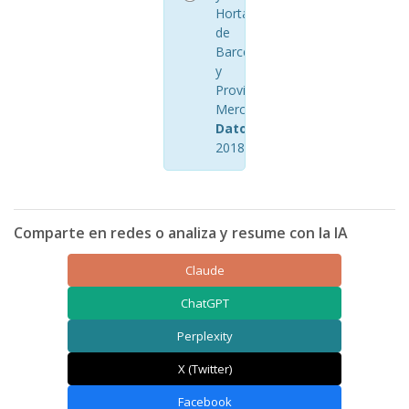
Hortalizas
de
Barcelona
y
Provincia
Mercabarna
Datos:
Octubre
2018
Comparte en redes o analiza y resume con la IA
Claude
ChatGPT
Perplexity
X (Twitter)
Facebook