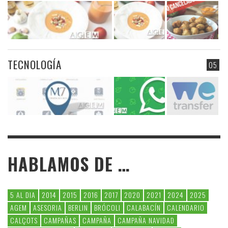
TECNOLOGÍA
05
HABLAMOS DE …
5 AL DIA
2014
2015
2016
2017
2020
2021
2024
2025
AGEM
ASESORIA
BERLIN
BRÓCOLI
CALABACÍN
CALENDARIO
CALÇOTS
CAMPAÑAS
CAMPAÑA
CAMPAÑA NAVIDAD