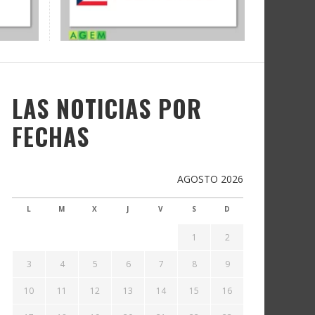
LAS NOTICIAS POR
FECHAS
AGOSTO 2026
L
M
X
J
V
S
D
1
2
3
4
5
6
7
8
9
10
11
12
13
14
15
16