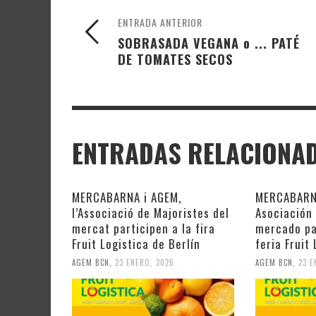
ENTRADA ANTERIOR
SOBRASADA VEGANA o ... PATÉ
DE TOMATES SECOS
ENTRADAS RELACIONA
MERCABARNA i AGEM,
MERCABARNA
l’Associació de Majoristes del
Asociación
mercat participen a la fira
mercado pa
Fruit Logistica de Berlín
feria Fruit
AGEM BCN
,
23 ENERO, 2026
AGEM BCN
,
23 E