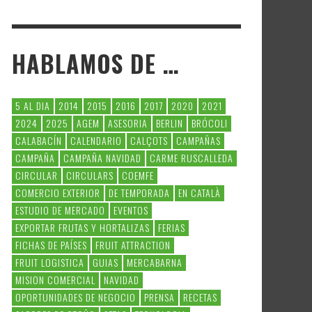
HABLAMOS DE …
5 AL DIA
2014
2015
2016
2017
2020
2021
2024
2025
AGEM
ASESORIA
BERLIN
BRÓCOLI
CALABACÍN
CALENDARIO
CALÇOTS
CAMPAÑAS
CAMPAÑA
CAMPAÑA NAVIDAD
CARME RUSCALLEDA
CIRCULAR
CIRCULARS
COEMFE
COMERCIO EXTERIOR
DE TEMPORADA
EN CATALÀ
ESTUDIO DE MERCADO
EVENTOS
EXPORTAR FRUTAS Y HORTALIZAS
FERIAS
FICHAS DE PAÍSES
FRUIT ATTRACTION
FRUIT LOGISTICA
GUIAS
MERCABARNA
MISION COMERCIAL
NAVIDAD
OPORTUNIDADES DE NEGOCIO
PRENSA
RECETAS