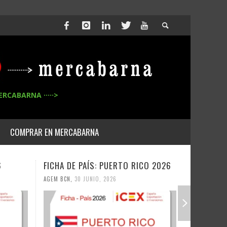
ERCABARNA ·····>
COMPRAR EN MERCABARNA
ICO 2026
FICHA DE PAÍS: RUMANÍA 2026
FICHA 
AGEM BCN
,
30 JUNIO, 2026
AGEM BC