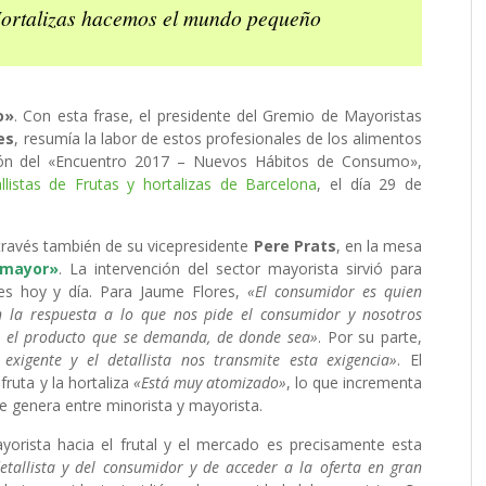
Hortalizas hacemos el mundo pequeño
o»
.
Con esta frase, el presidente del Gremio de Mayoristas
es
, resumía la labor de estos profesionales de los alimentos
ción del «Encuentro 2017 – Nuevos Hábitos de Consumo»,
listas de Frutas y hortalizas de Barcelona
, ​​el día 29 de
 través también de su vicepresidente
Pere Prats
, en la mesa
 mayor»
.
La intervención del sector mayorista sirvió para
les hoy y día.
Para Jaume Flores,
«El consumidor es quien
 la respuesta a lo que nos pide el consumidor y nosotros
 el producto que se demanda, de donde sea»
.
Por su parte,
xigente y el detallista nos transmite esta exigencia»
.
El
fruta y la hortaliza
«Está muy atomizado»
, lo que incrementa
e genera entre minorista y mayorista.
yorista hacia el frutal y el mercado es precisamente esta
etallista y del consumidor y de acceder a la oferta en gran