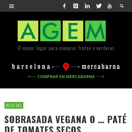
El mejor lugar para comprar frutas y verduras
<····· COMPRAR EN MERCABARNA ·····>
RECETAS
SOBRASADA VEGANA O … PATÉ
DE TOMATES SECOS