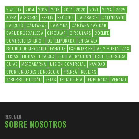
5 AL DIA
2014
2015
2016
2017
2020
2021
2024
2025
AGEM
ASESORIA
BERLIN
BRÓCOLI
CALABACÍN
CALENDARIO
CALÇOTS
CAMPAÑAS
CAMPAÑA
CAMPAÑA NAVIDAD
CARME RUSCALLEDA
CIRCULAR
CIRCULARS
COEMFE
COMERCIO EXTERIOR
DE TEMPORADA
EN CATALÀ
ESTUDIO DE MERCADO
EVENTOS
EXPORTAR FRUTAS Y HORTALIZAS
FERIAS
FICHAS DE PAÍSES
FRUIT ATTRACTION
FRUIT LOGISTICA
GUIAS
MERCABARNA
MISION COMERCIAL
NAVIDAD
OPORTUNIDADES DE NEGOCIO
PRENSA
RECETAS
SABORES DE OTOÑO
SETAS
TECNOLOGIA
TEMPORADA
VERANO
RESUMEN
SOBRE NOSOTROS