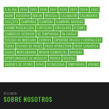
5 AL DIA
2014
2015
2016
2017
2020
2021
2024
2025
AGEM
ASESORIA
BERLIN
BRÓCOLI
CALABACÍN
CALENDARIO
CALÇOTS
CAMPAÑAS
CAMPAÑA
CAMPAÑA NAVIDAD
CARME RUSCALLEDA
CIRCULAR
CIRCULARS
COEMFE
COMERCIO EXTERIOR
DE TEMPORADA
EN CATALÀ
ESTUDIO DE MERCADO
EVENTOS
EXPORTAR FRUTAS Y HORTALIZAS
FERIAS
FICHAS DE PAÍSES
FRUIT ATTRACTION
FRUIT LOGISTICA
GUIAS
MERCABARNA
MISION COMERCIAL
NAVIDAD
OPORTUNIDADES DE NEGOCIO
PRENSA
RECETAS
SABORES DE OTOÑO
SETAS
TECNOLOGIA
TEMPORADA
VERANO
RESUMEN
SOBRE NOSOTROS