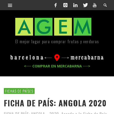
El mejor lugar para comprar frutas y verduras
<····· COMPRAR EN MERCABARNA ·····>
FICHAS DE PAÍSES
FICHA DE PAÍS: ANGOLA 2020