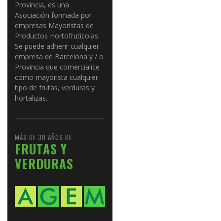
Provincia, es una
Asociación formada por
empresas Mayoristas de
Productos Hortofrutícolas.
Se puede adherir cualquier
empresa de Barcelona y / o
Provincia que comercialice
como mayorista cualquier
tipo de frutas, verduras y
hortalizas.
MÁS DE 30 AÑOS DE
FRUTAS Y
VERDURAS