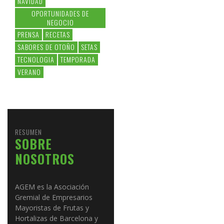
NAVIDAD
OPORTUNIDADES DE
NEGOCIO
PRENSA
RECETAS
SABORES DE OTOÑO
SETAS
TECNOLOGIA
TEMPORADA
VERANO
RESUMEN
SOBRE
NOSOTROS
AGEM es la Asociación
Gremial de Empresarios
Mayoristas de Frutas y
Hortalizas de Barcelona y