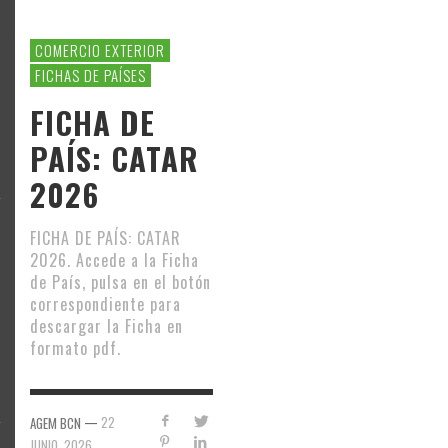
COMERCIO EXTERIOR
FICHAS DE PAÍSES
FICHA DE
PAÍS: CATAR
2026
FICHA DE PAÍS: CATAR
2026. Accede a la Ficha
de País, pulsa en el botón
correspondiente para
descargar la Ficha en
formato pdf.
—
22
AGEM BCN
JUNIO, 2026