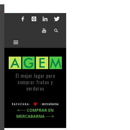
El mejor lugar para
comprar frutas y
verduras
<····· COMPRAR EN
MERCABARNA ·····>