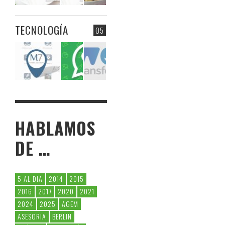
TECNOLOGÍA
05
HABLAMOS
DE …
5 AL DIA
2014
2015
2016
2017
2020
2021
2024
2025
AGEM
ASESORIA
BERLIN