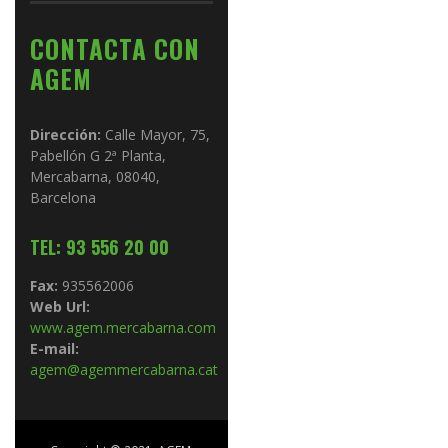
CONTACTA CON
AGEM
Dirección:
Calle Mayor, 75,
Pabellón G 2ª Planta,
Mercabarna, 08040,
Barcelona
TEL: 93 556 20 00
Fax:
935562006
Web Url:
www.agem.mercabarna.com
E-mail:
agem@agemmercabarna.cat