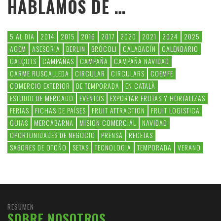
HABLAMOS DE …
5 AL DIA
2014
2015
2016
2017
2020
2021
2024
2025
AGEM
ASESORIA
BERLIN
BRÓCOLI
CALABACÍN
CALENDARIO
CALÇOTS
CAMPAÑAS
CAMPAÑA
CAMPAÑA NAVIDAD
CARME RUSCALLEDA
CIRCULAR
CIRCULARS
COEMFE
COMERCIO EXTERIOR
DE TEMPORADA
EN CATALÀ
ESTUDIO DE MERCADO
EVENTOS
EXPORTAR FRUTAS Y HORTALIZAS
FERIAS
FICHAS DE PAÍSES
FRUIT ATTRACTION
FRUIT LOGISTICA
GUIAS
MERCABARNA
MISION COMERCIAL
NAVIDAD
OPORTUNIDADES DE NEGOCIO
PRENSA
RECETAS
SABORES DE OTOÑO
SETAS
TECNOLOGIA
TEMPORADA
VERANO
RESUMEN
SOBRE NOSOTROS