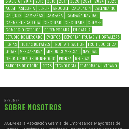
5 AL DIA
2014
2015
2016
2017
2020
2021
2024
2025
AGEM
ASESORIA
BERLIN
BRÓCOLI
CALABACÍN
CALENDARIO
CALÇOTS
CAMPAÑAS
CAMPAÑA
CAMPAÑA NAVIDAD
CARME RUSCALLEDA
CIRCULAR
CIRCULARS
COEMFE
COMERCIO EXTERIOR
DE TEMPORADA
EN CATALÀ
ESTUDIO DE MERCADO
EVENTOS
EXPORTAR FRUTAS Y HORTALIZAS
FERIAS
FICHAS DE PAÍSES
FRUIT ATTRACTION
FRUIT LOGISTICA
GUIAS
MERCABARNA
MISION COMERCIAL
NAVIDAD
OPORTUNIDADES DE NEGOCIO
PRENSA
RECETAS
SABORES DE OTOÑO
SETAS
TECNOLOGIA
TEMPORADA
VERANO
RESUMEN
SOBRE NOSOTROS
AGEM es la Asociación Gremial de Empresarios Mayoristas de