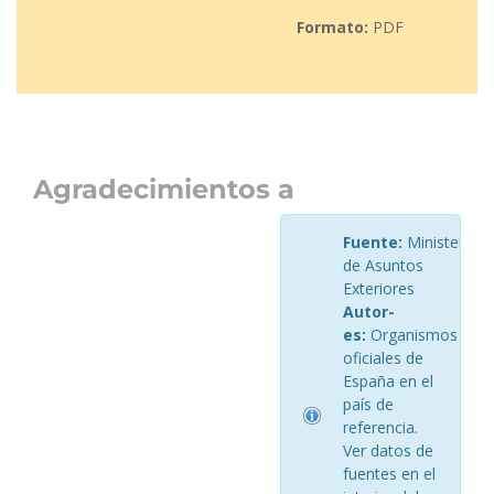
Formato:
PDF
Agradecimientos a
Fuente:
Ministerio
de Asuntos
Exteriores
Autor-
es:
Organismos
oficiales de
España en el
país de
referencia.
Ver datos de
fuentes en el