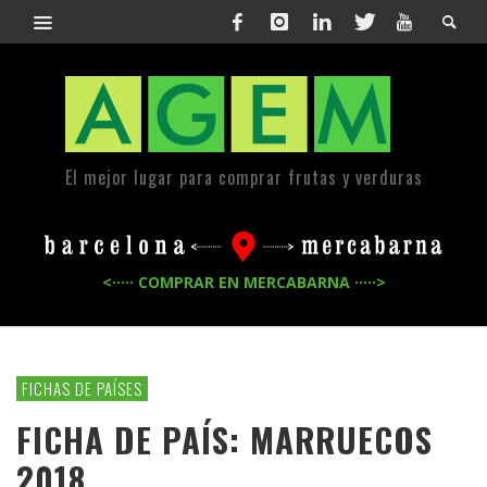
El mejor lugar para comprar frutas y verduras
<····· COMPRAR EN MERCABARNA ·····>
FICHAS DE PAÍSES
FICHA DE PAÍS: MARRUECOS
2018