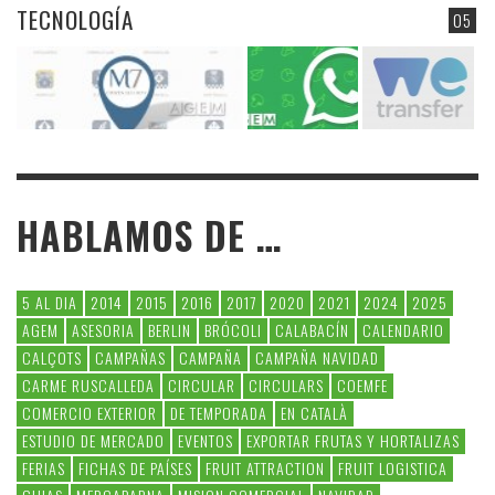
TECNOLOGÍA
05
HABLAMOS DE …
5 AL DIA
2014
2015
2016
2017
2020
2021
2024
2025
AGEM
ASESORIA
BERLIN
BRÓCOLI
CALABACÍN
CALENDARIO
CALÇOTS
CAMPAÑAS
CAMPAÑA
CAMPAÑA NAVIDAD
CARME RUSCALLEDA
CIRCULAR
CIRCULARS
COEMFE
COMERCIO EXTERIOR
DE TEMPORADA
EN CATALÀ
ESTUDIO DE MERCADO
EVENTOS
EXPORTAR FRUTAS Y HORTALIZAS
FERIAS
FICHAS DE PAÍSES
FRUIT ATTRACTION
FRUIT LOGISTICA