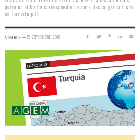
FICHA DE PAÍS: TURQUIA 2018. Accede a la Ficha de País,
pulsa en el botón correspondiente para descargar la Ficha
en formato pdf.
—
15 SEPTIEMBRE, 2018
AGEM BCN