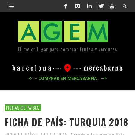
El mejor lugar para comprar frutas y verduras
<····· COMPRAR EN MERCABARNA ·····>
FICHAS DE PAÍSES
FICHA DE PAÍS: TURQUIA 2018