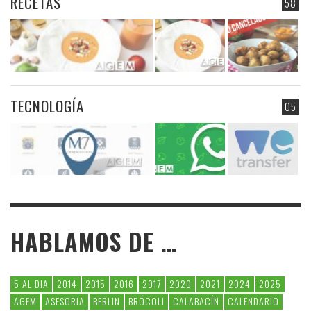
RECETAS
58
TECNOLOGÍA
05
HABLAMOS DE …
5 AL DIA
2014
2015
2016
2017
2020
2021
2024
2025
AGEM
ASESORIA
BERLIN
BRÓCOLI
CALABACÍN
CALENDARIO