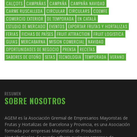
CALÇOTS
CAMPAÑAS
CAMPAÑA
CAMPAÑA NAVIDAD
CARME RUSCALLEDA
CIRCULAR
CIRCULARS
COEMFE
COMERCIO EXTERIOR
DE TEMPORADA
EN CATALÀ
ESTUDIO DE MERCADO
EVENTOS
EXPORTAR FRUTAS Y HORTALIZAS
FERIAS
FICHAS DE PAÍSES
FRUIT ATTRACTION
FRUIT LOGISTICA
GUIAS
MERCABARNA
MISION COMERCIAL
NAVIDAD
OPORTUNIDADES DE NEGOCIO
PRENSA
RECETAS
SABORES DE OTOÑO
SETAS
TECNOLOGIA
TEMPORADA
VERANO
RESUMEN
SOBRE NOSOTROS
AGEM es la Asociación Gremial de Empresarios Mayoristas de
Frutas y Hortalizas de Barcelona y Provincia, es una Asociación
formada por empresas Mayoristas de Productos