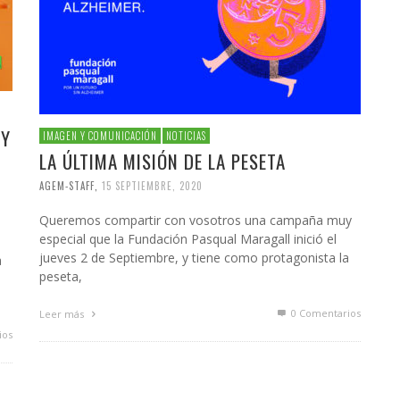
 Y
IMAGEN Y COMUNICACIÓN
NOTICIAS
LA ÚLTIMA MISIÓN DE LA PESETA
AGEM-STAFF
,
15 SEPTIEMBRE, 2020
Queremos compartir con vosotros una campaña muy
especial que la Fundación Pasqual Maragall inició el
jueves 2 de Septiembre, y tiene como protagonista la
a
peseta,
0 Comentarios
Leer más
ios