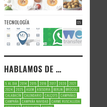
TECNOLOGÍA
05
HABLAMOS DE …
5 AL DIA
2014
2015
2016
2017
2020
2021
2024
2025
AGEM
ASESORIA
BERLIN
BRÓCOLI
CALABACÍN
CALENDARIO
CALÇOTS
CAMPAÑAS
CAMPAÑA
CAMPAÑA NAVIDAD
CARME RUSCALLEDA