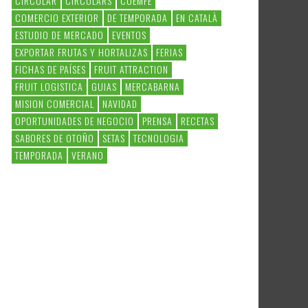
CIRCULAR
CIRCULARS
COEMFE
COMERCIO EXTERIOR
DE TEMPORADA
EN CATALÀ
ESTUDIO DE MERCADO
EVENTOS
EXPORTAR FRUTAS Y HORTALIZAS
FERIAS
FICHAS DE PAÍSES
FRUIT ATTRACTION
FRUIT LOGISTICA
GUIAS
MERCABARNA
MISION COMERCIAL
NAVIDAD
OPORTUNIDADES DE NEGOCIO
PRENSA
RECETAS
SABORES DE OTOÑO
SETAS
TECNOLOGIA
TEMPORADA
VERANO