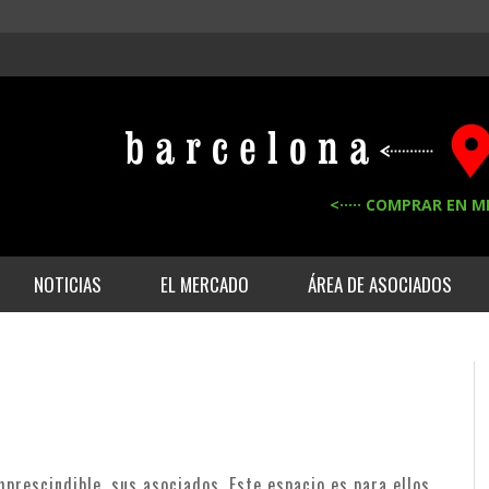
<····· COMPRAR EN M
NOTICIAS
EL MERCADO
ÁREA DE ASOCIADOS
prescindible, sus asociados. Este espacio es para ellos.