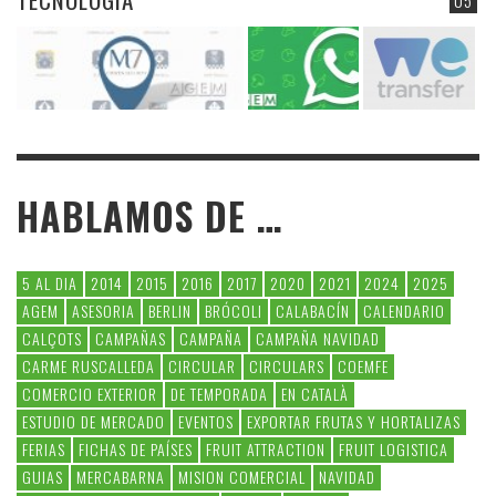
HABLAMOS DE …
5 AL DIA
2014
2015
2016
2017
2020
2021
2024
2025
AGEM
ASESORIA
BERLIN
BRÓCOLI
CALABACÍN
CALENDARIO
CALÇOTS
CAMPAÑAS
CAMPAÑA
CAMPAÑA NAVIDAD
CARME RUSCALLEDA
CIRCULAR
CIRCULARS
COEMFE
COMERCIO EXTERIOR
DE TEMPORADA
EN CATALÀ
ESTUDIO DE MERCADO
EVENTOS
EXPORTAR FRUTAS Y HORTALIZAS
FERIAS
FICHAS DE PAÍSES
FRUIT ATTRACTION
FRUIT LOGISTICA
GUIAS
MERCABARNA
MISION COMERCIAL
NAVIDAD