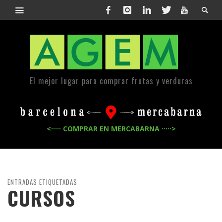
El mejor lugar para comprar frutas y verduras
<····· COMPRAR EN MERCABARNA ·····>
ENTRADAS ETIQUETADAS
CURSOS