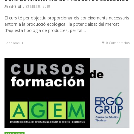
AGEM-STAFF
,
23 ENERO, 2018
El curs té per objectiu proporcionar els coneixements necessaris
entorn a la producció ecològica i la potencialitat del mercat
d’aquesta tipologia de productes, per tal ...
0 Comentarios
Leer más