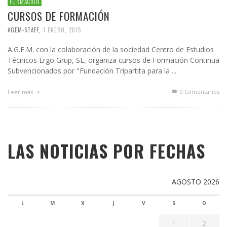
FORMACIÓN
CURSOS DE FORMACIÓN
AGEM-STAFF
,
1 ENERO, 2015
A.G.E.M. con la colaboración de la sociedad Centro de Estudios
Técnicos Ergo Grup, SL, organiza cursos de Formación Continua
Subvencionados por "Fundación Tripartita para la ...
0 Comentarios
Leer más
LAS NOTICIAS POR FECHAS
AGOSTO 2026
L
M
X
J
V
S
D
1
2