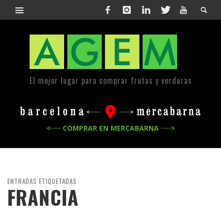
El mejor lugar para comprar frutas y verduras
<····· COMPRAR EN MERCABARNA ·····>
ENTRADAS ETIQUETADAS
FRANCIA