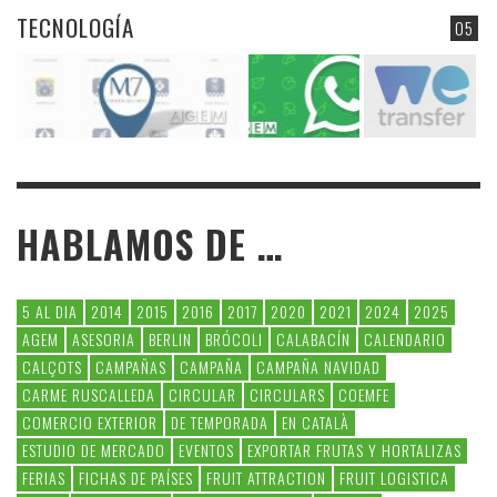
TECNOLOGÍA
05
HABLAMOS DE …
5 AL DIA
2014
2015
2016
2017
2020
2021
2024
2025
AGEM
ASESORIA
BERLIN
BRÓCOLI
CALABACÍN
CALENDARIO
CALÇOTS
CAMPAÑAS
CAMPAÑA
CAMPAÑA NAVIDAD
CARME RUSCALLEDA
CIRCULAR
CIRCULARS
COEMFE
COMERCIO EXTERIOR
DE TEMPORADA
EN CATALÀ
ESTUDIO DE MERCADO
EVENTOS
EXPORTAR FRUTAS Y HORTALIZAS
FERIAS
FICHAS DE PAÍSES
FRUIT ATTRACTION
FRUIT LOGISTICA