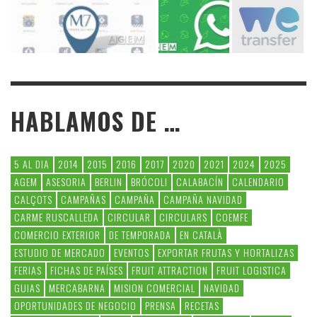
HABLAMOS DE …
5 AL DIA
2014
2015
2016
2017
2020
2021
2024
2025
AGEM
ASESORIA
BERLIN
BRÓCOLI
CALABACÍN
CALENDARIO
CALÇOTS
CAMPAÑAS
CAMPAÑA
CAMPAÑA NAVIDAD
CARME RUSCALLEDA
CIRCULAR
CIRCULARS
COEMFE
COMERCIO EXTERIOR
DE TEMPORADA
EN CATALÀ
ESTUDIO DE MERCADO
EVENTOS
EXPORTAR FRUTAS Y HORTALIZAS
FERIAS
FICHAS DE PAÍSES
FRUIT ATTRACTION
FRUIT LOGISTICA
GUIAS
MERCABARNA
MISION COMERCIAL
NAVIDAD
OPORTUNIDADES DE NEGOCIO
PRENSA
RECETAS