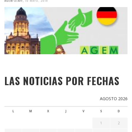
AGEM-STAFF
,
10 MAYO, 2016
LAS NOTICIAS POR FECHAS
AGOSTO 2026
L
M
X
J
V
S
D
1
2