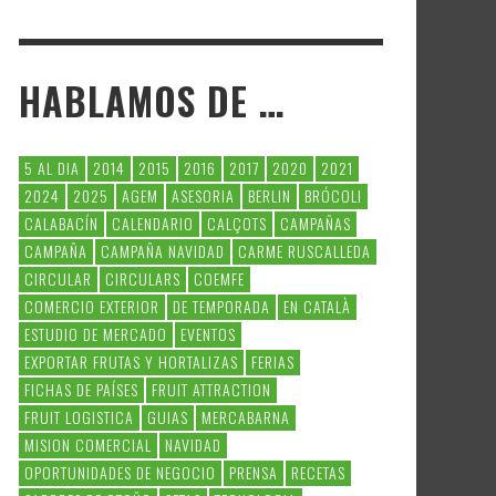
HABLAMOS DE …
5 AL DIA
2014
2015
2016
2017
2020
2021
2024
2025
AGEM
ASESORIA
BERLIN
BRÓCOLI
CALABACÍN
CALENDARIO
CALÇOTS
CAMPAÑAS
CAMPAÑA
CAMPAÑA NAVIDAD
CARME RUSCALLEDA
CIRCULAR
CIRCULARS
COEMFE
COMERCIO EXTERIOR
DE TEMPORADA
EN CATALÀ
ESTUDIO DE MERCADO
EVENTOS
EXPORTAR FRUTAS Y HORTALIZAS
FERIAS
FICHAS DE PAÍSES
FRUIT ATTRACTION
FRUIT LOGISTICA
GUIAS
MERCABARNA
MISION COMERCIAL
NAVIDAD
OPORTUNIDADES DE NEGOCIO
PRENSA
RECETAS