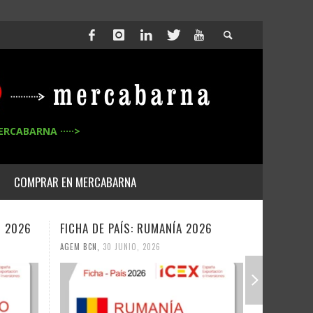
ERCABARNA ·····>
COMPRAR EN MERCABARNA
26
FICHA DE PAÍS: UZBEKISTAN 2026
FICHA DE
AGEM BCN
,
30 JUNIO, 2026
AGEM BCN
,
2