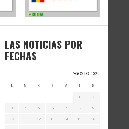
LAS NOTICIAS POR
FECHAS
AGOSTO 2026
L
M
X
J
V
S
D
1
2
3
4
5
6
7
8
9
10
11
12
13
14
15
16