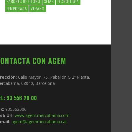
SABORES DE OTOÑO
SETAS
TECNOLOGIA
TEMPORADA
VERANO
CONTACTA CON AGEM
irección:
Calle Mayor, 75, Pabellón G 2ª Planta,
ercabarna, 08040, Barcelona
EL: 93 556 20 00
x:
935562006
eb Url:
www.agem.mercabarna.com
mail:
agem@agemmercabarna.cat