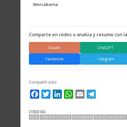
Mercabarna
.
Comparte en redes o analiza y resume con la
Claude
ChatGPT
Facebook
Telegram
Compartir esto
Facebook
Twitter
LinkedIn
WhatsApp
Email
Telegr
ETIQUETAS:
AGEM
COMERCIO EXTERIOR
MERCABARNA
PLAN ACTUACIÓN 2015