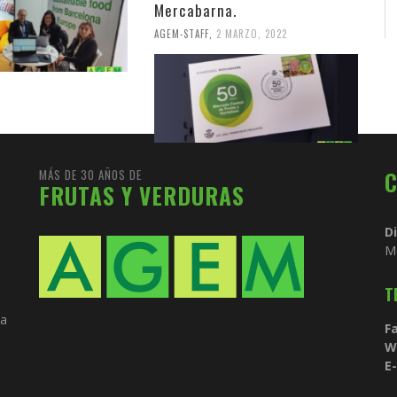
Mercabarna.
AGEM-STAFF
,
2 MARZO, 2022
MÁS DE 30 AÑOS DE
FRUTAS Y VERDURAS
D
M
T
ia
Fa
W
E-