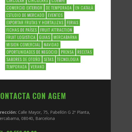
CIRCULAR
CIRCULARS
COEMFE
COMERCIO EXTERIOR
DE TEMPORADA
EN CATALÀ
ESTUDIO DE MERCADO
EVENTOS
EXPORTAR FRUTAS Y HORTALIZAS
FERIAS
FICHAS DE PAÍSES
FRUIT ATTRACTION
FRUIT LOGISTICA
GUIAS
MERCABARNA
MISION COMERCIAL
NAVIDAD
OPORTUNIDADES DE NEGOCIO
PRENSA
RECETAS
SABORES DE OTOÑO
SETAS
TECNOLOGIA
TEMPORADA
VERANO
CONTACTA CON AGEM
irección:
Calle Mayor, 75, Pabellón G 2ª Planta,
ercabarna, 08040, Barcelona