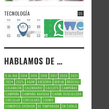
TECNOLOGÍA
05
HABLAMOS DE …
5 AL DIA
2014
2015
2016
2017
2020
2021
2024
2025
AGEM
ASESORIA
BERLIN
BRÓCOLI
CALABACÍN
CALENDARIO
CALÇOTS
CAMPAÑAS
CAMPAÑA
CAMPAÑA NAVIDAD
CARME RUSCALLEDA
CIRCULAR
CIRCULARS
COEMFE
COMERCIO EXTERIOR
DE TEMPORADA
EN CATALÀ