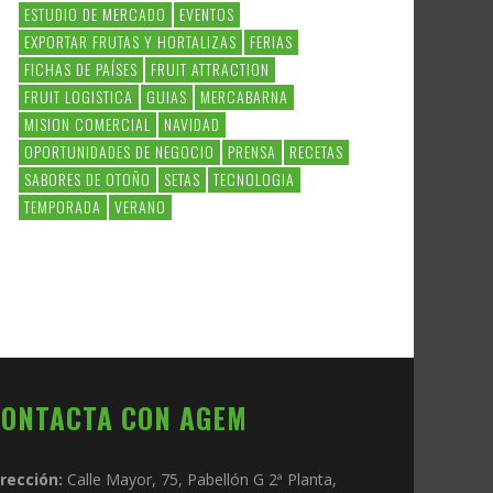
ESTUDIO DE MERCADO
EVENTOS
EXPORTAR FRUTAS Y HORTALIZAS
FERIAS
FICHAS DE PAÍSES
FRUIT ATTRACTION
FRUIT LOGISTICA
GUIAS
MERCABARNA
MISION COMERCIAL
NAVIDAD
OPORTUNIDADES DE NEGOCIO
PRENSA
RECETAS
SABORES DE OTOÑO
SETAS
TECNOLOGIA
TEMPORADA
VERANO
CONTACTA CON AGEM
irección:
Calle Mayor, 75, Pabellón G 2ª Planta,