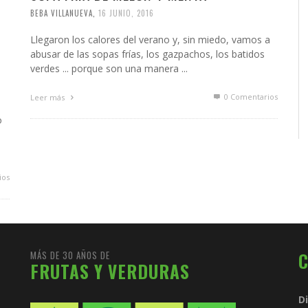
BEBA VILLANUEVA
,
16 JUNIO, 2016
Llegaron los calores del verano y, sin miedo, vamos a
abusar de las sopas frías, los gazpachos, los batidos
verdes ... porque son una manera ...
0 Comentarios
Leer más
o
ios
MÁS DE 30 AÑOS DE
FRUTAS Y VERDURAS
D