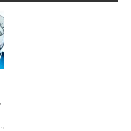
o
.
ios