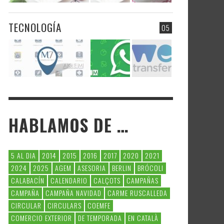
TECNOLOGÍA
05
HABLAMOS DE …
5 AL DIA
2014
2015
2016
2017
2020
2021
2024
2025
AGEM
ASESORIA
BERLIN
BRÓCOLI
CALABACÍN
CALENDARIO
CALÇOTS
CAMPAÑAS
CAMPAÑA
CAMPAÑA NAVIDAD
CARME RUSCALLEDA
CIRCULAR
CIRCULARS
COEMFE
COMERCIO EXTERIOR
DE TEMPORADA
EN CATALÀ