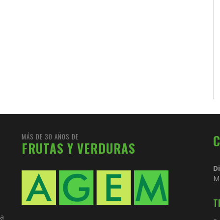
MÁS DE 30 AÑOS DE
FRUTAS Y VERDURAS
D
M
T
ia