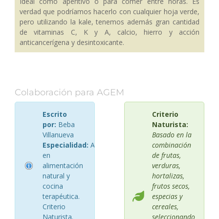
Ideal como aperitivo o para comer entre horas. Es
verdad que podríamos hacerlo con cualquier hoja verde,
pero utilizando la kale, tenemos además gran cantidad
de vitaminas C, K y A, calcio, hierro y acción
anticancerígena y desintoxicante.
Colaboración para AGEM
Escrito
Criterio
por:
Beba
Naturista:
Villanueva
Basado en la
Especialidad:
Asesora
combinación
en
de frutas,
alimentación
verduras,
natural y
hortalizas,
cocina
frutos secos,
terapéutica.
especias y
Criterio
cereales,
Naturista.
seleccionando