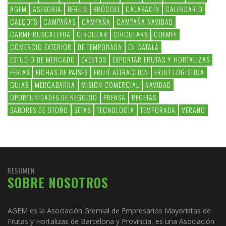
AGEM
ASESORIA
BERLIN
BRÓCOLI
CALABACÍN
CALENDARIO
CALÇOTS
CAMPAÑAS
CAMPAÑA
CAMPAÑA NAVIDAD
CARME RUSCALLEDA
CIRCULAR
CIRCULARS
COEMFE
COMERCIO EXTERIOR
DE TEMPORADA
EN CATALÀ
ESTUDIO DE MERCADO
EVENTOS
EXPORTAR FRUTAS Y HORTALIZAS
FERIAS
FICHAS DE PAÍSES
FRUIT ATTRACTION
FRUIT LOGISTICA
GUIAS
MERCABARNA
MISION COMERCIAL
NAVIDAD
OPORTUNIDADES DE NEGOCIO
PRENSA
RECETAS
SABORES DE OTOÑO
SETAS
TECNOLOGIA
TEMPORADA
VERANO
RESUMEN
SOBRE NOSOTROS
AGEM es la Asociación Gremial de Empresarios Mayoristas de
Frutas y Hortalizas de Barcelona y Provincia, es una Asociación