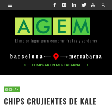
El mejor lugar para comprar frutas y verduras
<····· COMPRAR EN MERCABARNA ·····>
RECETAS
CHIPS CRUJIENTES DE KALE