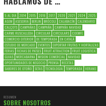
HABLAMOS DE …
5 AL DIA
2014
2015
2016
2017
2020
2021
2024
2025
AGEM
ASESORIA
BERLIN
BRÓCOLI
CALABACÍN
CALENDARIO
CALÇOTS
CAMPAÑAS
CAMPAÑA
CAMPAÑA NAVIDAD
CARME RUSCALLEDA
CIRCULAR
CIRCULARS
COEMFE
COMERCIO EXTERIOR
DE TEMPORADA
EN CATALÀ
ESTUDIO DE MERCADO
EVENTOS
EXPORTAR FRUTAS Y HORTALIZAS
FERIAS
FICHAS DE PAÍSES
FRUIT ATTRACTION
FRUIT LOGISTICA
GUIAS
MERCABARNA
MISION COMERCIAL
NAVIDAD
OPORTUNIDADES DE NEGOCIO
PRENSA
RECETAS
SABORES DE OTOÑO
SETAS
TECNOLOGIA
TEMPORADA
VERANO
RESUMEN
SOBRE NOSOTROS