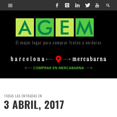
El mejor lugar para comprar frutas y verduras
<····· COMPRAR EN MERCABARNA ·····>
TODAS LAS ENTRADAS EN
3 ABRIL, 2017