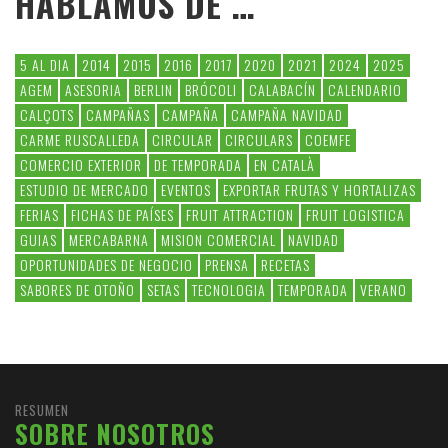
HABLAMOS DE …
5 AL DIA
2014
2015
2016
2017
2020
2021
2024
2025
AGEM
ASESORIA
BERLIN
BRÓCOLI
CALABACÍN
CALENDARIO
CALÇOTS
CAMPAÑAS
CAMPAÑA
CAMPAÑA NAVIDAD
CARME RUSCALLEDA
CIRCULAR
CIRCULARS
COEMFE
COMERCIO EXTERIOR
DE TEMPORADA
EN CATALÀ
ESTUDIO DE MERCADO
EVENTOS
EXPORTAR FRUTAS Y HORTALIZAS
FERIAS
FICHAS DE PAÍSES
FRUIT ATTRACTION
FRUIT LOGISTICA
GUIAS
MERCABARNA
MISION COMERCIAL
NAVIDAD
OPORTUNIDADES DE NEGOCIO
PRENSA
RECETAS
SABORES DE OTOÑO
SETAS
TECNOLOGIA
TEMPORADA
VERANO
RESUMEN
SOBRE NOSOTROS