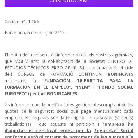
Cursos d’A.G.E.M.
Circular nº : 1.166
Barcelona, 6 de març de 2015
El motiu de la present, és informar a tots els nostres agremiats,
que l’AGEM amb la col·laboració de la Societat CENTRO DE
ESTUDIOS TÉCNICOS ERGO GRUP, S.L., continua amb el cicle
dels CURSOS de FORMACIÓ CONTINUA,
BONIFICATS
mitjançant la
“FUNDACIÓN TRIPARTITA PARA LA
FORMACIÓN EN EL EMPLEO”
, “
INEM”
i “
FONDO SOCIAL
EUROPEO”
i per tant
BONIFICABLES
Us informem que, la bonificació es gestiona descomptant de les
quotes de la seguretat social que paga mensualment cada
empresa. Els requisits són: la inscripció als cursos del(s) seu(s)
treballador(s) i que aquests hi participin i
l’empresa ha
d’aportar el certificat emès per la
Seguretat Social
conforme està al corrent de pagament de les quotes a la