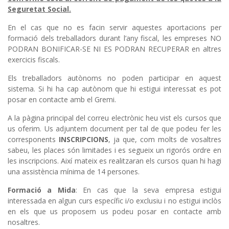
Seguretat Social.
En el cas que no es facin servir aquestes aportacions per
formació dels treballadors durant l’any fiscal, les empreses NO
PODRAN BONIFICAR-SE NI ES PODRAN RECUPERAR en altres
exercicis fiscals.
Els treballadors autònoms no poden participar en aquest
sistema. Si hi ha cap autònom que hi estigui interessat es pot
posar en contacte amb el Gremi.
A la pàgina principal del correu electrònic heu vist els cursos que
us oferim. Us adjuntem document per tal de que podeu fer les
corresponents
INSCRIPCIONS
, ja que, com molts de vosaltres
sabeu, les places són limitades i es segueix un rigorós ordre en
les inscripcions. Així mateix es realitzaran els cursos quan hi hagi
una assistència mínima de 14 persones.
Formació a Mida
: En cas que la seva empresa estigui
interessada en algun curs específic i/o exclusiu i no estigui inclòs
en els que us proposem us podeu posar en contacte amb
nosaltres.