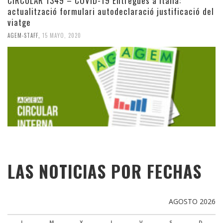
CIRCULAR 1349 – COVID-19 Entregues a Itàlia:
actualització formulari autodeclaració justificació del
viatge
AGEM-STAFF
,
15 MAYO, 2020
LAS NOTICIAS POR FECHAS
AGOSTO 2026
L
M
X
J
V
S
D