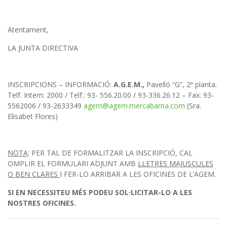
Atentament,
LA JUNTA DIRECTIVA
INSCRIPCIONS – INFORMACIÓ:
A
.
G
.
E
.
M
.
,
Pavelló “G”, 2ª planta.
Telf. Intern: 2000 / Telf.: 93- 556.20.00 / 93-336.26.12 – Fax: 93-
5562006 / 93-2633349
agem@agem.mercabarna.com
(Sra.
Elisabet Flores)
NOTA
: PER TAL DE FORMALITZAR LA INSCRIPCIÓ, CAL
OMPLIR EL FORMULARI ADJUNT AMB
LLETRES MAJUSCULES
O BEN CLARES
I FER-LO ARRIBAR A LES OFICINES DE L’AGEM.
S
I EN NECESSITEU MÉS PODEU SOL·LICITAR-LO A LES
NOSTRES OFICINES.