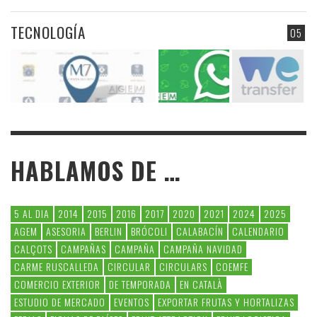
TECNOLOGÍA
05
HABLAMOS DE …
5 AL DIA
2014
2015
2016
2017
2020
2021
2024
2025
AGEM
ASESORIA
BERLIN
BRÓCOLI
CALABACÍN
CALENDARIO
CALÇOTS
CAMPAÑAS
CAMPAÑA
CAMPAÑA NAVIDAD
CARME RUSCALLEDA
CIRCULAR
CIRCULARS
COEMFE
COMERCIO EXTERIOR
DE TEMPORADA
EN CATALÀ
ESTUDIO DE MERCADO
EVENTOS
EXPORTAR FRUTAS Y HORTALIZAS