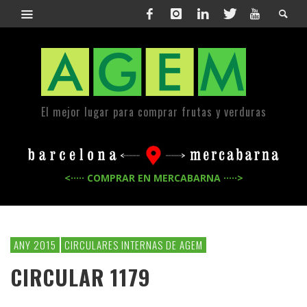
El mejor lugar para comprar frutas y verduras
<····· COMPRAR EN MERCABARNA ·····>
ANY 2015
CIRCULARES INTERNAS DE AGEM
CIRCULAR 1179