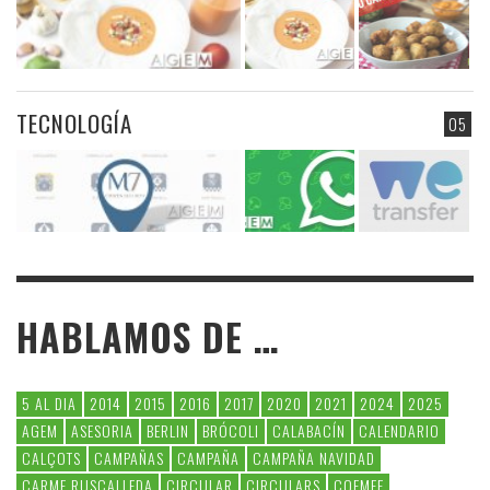
TECNOLOGÍA
05
HABLAMOS DE …
5 AL DIA
2014
2015
2016
2017
2020
2021
2024
2025
AGEM
ASESORIA
BERLIN
BRÓCOLI
CALABACÍN
CALENDARIO
CALÇOTS
CAMPAÑAS
CAMPAÑA
CAMPAÑA NAVIDAD
CARME RUSCALLEDA
CIRCULAR
CIRCULARS
COEMFE