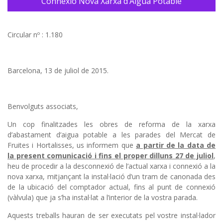
Connexió Nova Xarxa d’Aigua Potable
Circular nº : 1.180
Barcelona, 13 de juliol de 2015.
Benvolguts associats,
Un cop finalitzades les obres de reforma de la xarxa
d’abastament d’aigua potable a les parades del Mercat de
Fruites i Hortalisses, us informem que
a partir de la data de
la present comunicació i fins el proper dilluns 27 de juliol
,
heu de procedir a la desconnexió de l’actual xarxa i connexió a la
nova xarxa, mitjançant la instal·lació d’un tram de canonada des
de la ubicació del comptador actual, fins al punt de connexió
(vàlvula) que ja s’ha instal·lat a l’interior de la vostra parada.
Aquests treballs hauran de ser executats pel vostre instal·lador