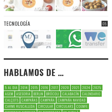
TECNOLOGÍA
05
HABLAMOS DE …
5 AL DIA
2014
2015
2016
2017
2020
2021
2024
2025
AGEM
ASESORIA
BERLIN
BRÓCOLI
CALABACÍN
CALENDARIO
CALÇOTS
CAMPAÑAS
CAMPAÑA
CAMPAÑA NAVIDAD
CARME RUSCALLEDA
CIRCULAR
CIRCULARS
COEMFE