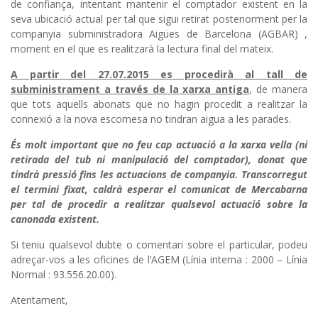
de confiança, intentant mantenir el comptador existent en la
seva ubicació actual per tal que sigui retirat posteriorment per la
companyia subministradora Aigües de Barcelona (AGBAR) ,
moment en el que es realitzarà la lectura final del mateix.
A partir del 27.07.2015 es procedirà al tall de
subministrament a través de la xarxa antiga
, de manera
que tots aquells abonats que no hagin procedit a realitzar la
connexió a la nova escomesa no tindran aigua a les parades.
És molt important que no feu cap actuació a la xarxa vella (ni
retirada del tub ni manipulació del comptador), donat que
tindrà pressió fins les actuacions de companyia. Transcorregut
el termini fixat, caldrà esperar el comunicat de Mercabarna
per tal de procedir a realitzar qualsevol actuació sobre la
canonada existent.
Si teniu qualsevol dubte o comentari sobre el particular, podeu
adreçar-vos a les oficines de l’AGEM (Línia interna : 2000 – Línia
Normal : 93.556.20.00).
Atentament,