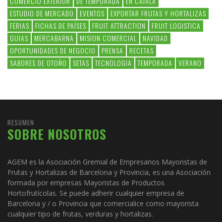
COMERCIO EXTERIOR
DE TEMPORADA
EN CATALÀ
ESTUDIO DE MERCADO
EVENTOS
EXPORTAR FRUTAS Y HORTALIZAS
FERIAS
FICHAS DE PAÍSES
FRUIT ATTRACTION
FRUIT LOGISTICA
GUIAS
MERCABARNA
MISION COMERCIAL
NAVIDAD
OPORTUNIDADES DE NEGOCIO
PRENSA
RECETAS
SABORES DE OTOÑO
SETAS
TECNOLOGIA
TEMPORADA
VERANO
RESUMEN
SOBRE NOSOTROS
AGEM es la Asociación Gremial de Empresarios Mayoristas de
Frutas y Hortalizas de Barcelona y Provincia, es una Asociación
formada por empresas Mayoristas de Productos
Hortofrutícolas. Se puede adherir cualquier empresa de
Barcelona y / o Provincia que comercialice como mayorista
cualquier tipo de frutas, verduras y hortalizas.