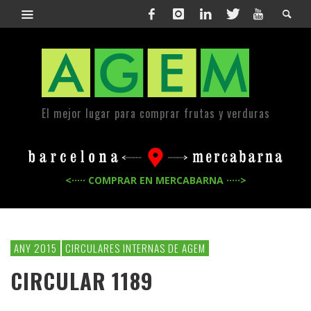
El mejor lugar para comprar frutas y verduras
<····· COMPRAR EN MERCABARNA ·····>
ANY 2015
CIRCULARES INTERNAS DE AGEM
CIRCULAR 1189