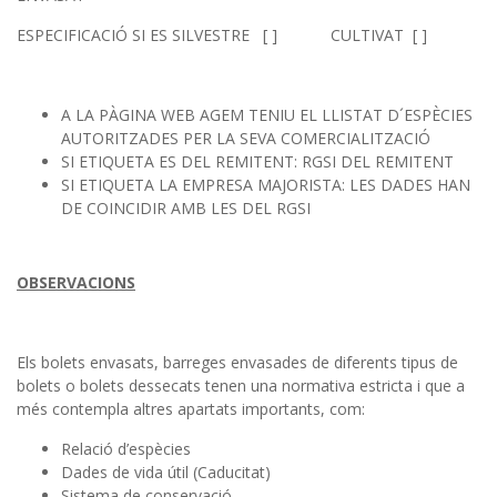
ESPECIFICACIÓ SI ES SILVESTRE [ ] CULTIVAT [ ]
A LA PÀGINA WEB AGEM TENIU EL LLISTAT D´ESPÈCIES
AUTORITZADES PER LA SEVA COMERCIALITZACIÓ
SI ETIQUETA ES DEL REMITENT: RGSI DEL REMITENT
SI ETIQUETA LA EMPRESA MAJORISTA: LES DADES HAN
DE COINCIDIR AMB LES DEL RGSI
OBSERVACIONS
Els bolets envasats, barreges envasades de diferents tipus de
bolets o bolets dessecats tenen una normativa estricta i que a
més contempla altres apartats importants, com:
Relació d’espècies
Dades de vida útil (Caducitat)
Sistema de conservació