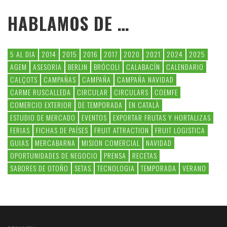
HABLAMOS DE …
5 AL DIA
2014
2015
2016
2017
2020
2021
2024
2025
AGEM
ASESORIA
BERLIN
BRÓCOLI
CALABACÍN
CALENDARIO
CALÇOTS
CAMPAÑAS
CAMPAÑA
CAMPAÑA NAVIDAD
CARME RUSCALLEDA
CIRCULAR
CIRCULARS
COEMFE
COMERCIO EXTERIOR
DE TEMPORADA
EN CATALÀ
ESTUDIO DE MERCADO
EVENTOS
EXPORTAR FRUTAS Y HORTALIZAS
FERIAS
FICHAS DE PAÍSES
FRUIT ATTRACTION
FRUIT LOGISTICA
GUIAS
MERCABARNA
MISION COMERCIAL
NAVIDAD
OPORTUNIDADES DE NEGOCIO
PRENSA
RECETAS
SABORES DE OTOÑO
SETAS
TECNOLOGIA
TEMPORADA
VERANO