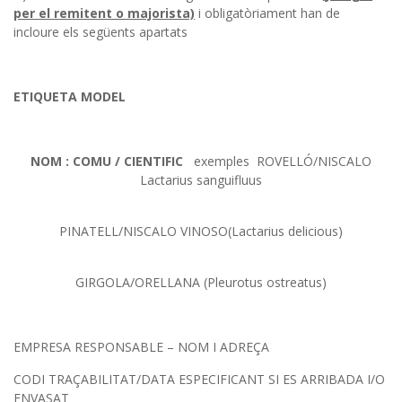
per el remitent o majorista)
i obligatòriament han de
incloure els següents apartats
ETIQUETA MODEL
NOM : COMU / CIENTIFIC
exemples ROVELLÓ/NISCALO
Lactarius sanguifluus
PINATELL/NISCALO VINOSO(Lactarius delicious)
GIRGOLA/ORELLANA (Pleurotus ostreatus)
EMPRESA RESPONSABLE – NOM I ADREÇA
CODI TRAÇABILITAT/DATA ESPECIFICANT SI ES ARRIBADA I/O
ENVASAT