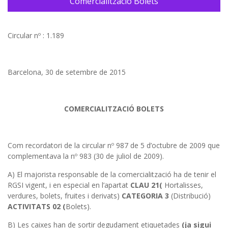
Comercialització Bolets
Circular nº : 1.189
Barcelona, 30 de setembre de 2015
COMERCIALITZACIÓ BOLETS
Com recordatori de la circular nº 987 de 5 d’octubre de 2009 que
complementava la nº 983 (30 de juliol de 2009).
A) El majorista responsable de la comercialització ha de tenir el
RGSI vigent, i en especial en l’apartat
CLAU 21(
Hortalisses,
verdures, bolets, fruites i derivats)
CATEGORIA 3
(Distribució)
ACTIVITATS 02 (
Bolets).
B) Les caixes han de sortir degudament etiquetades
(ja sigui