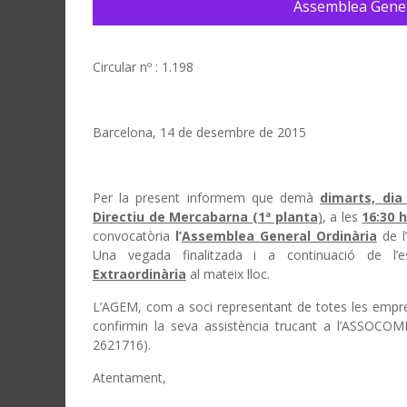
Assemblea Gene
Circular nº : 1.198
Barcelona, 14 de desembre de 2015
Per la present informem que demà
dimarts, di
Directiu de Mercabarna (1ª planta
)
, a les
16:30 
convocatòria
l’
Assemblea General Ordinària
de l
Una vegada finalitzada i a continuació de l’
Extraordinària
al mateix lloc.
L’AGEM, com a soci representant de totes les empres
confirmin la seva assistència trucant a l’ASSOCOME
2621716).
Atentament,