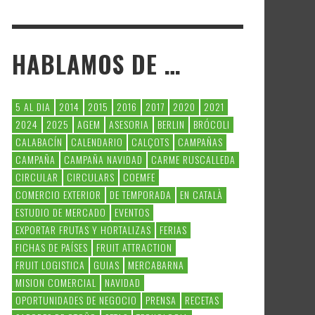
HABLAMOS DE …
5 AL DIA
2014
2015
2016
2017
2020
2021
2024
2025
AGEM
ASESORIA
BERLIN
BRÓCOLI
CALABACÍN
CALENDARIO
CALÇOTS
CAMPAÑAS
CAMPAÑA
CAMPAÑA NAVIDAD
CARME RUSCALLEDA
CIRCULAR
CIRCULARS
COEMFE
COMERCIO EXTERIOR
DE TEMPORADA
EN CATALÀ
ESTUDIO DE MERCADO
EVENTOS
EXPORTAR FRUTAS Y HORTALIZAS
FERIAS
FICHAS DE PAÍSES
FRUIT ATTRACTION
FRUIT LOGISTICA
GUIAS
MERCABARNA
MISION COMERCIAL
NAVIDAD
OPORTUNIDADES DE NEGOCIO
PRENSA
RECETAS