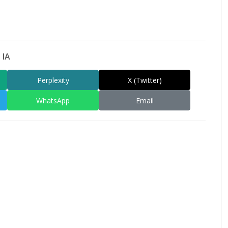
 IA
Perplexity
X (Twitter)
WhatsApp
Email
am