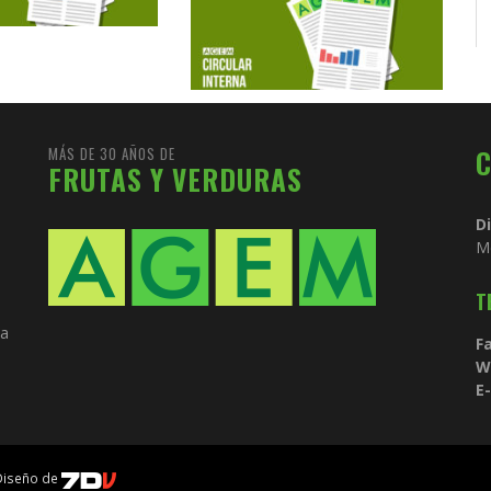
MÁS DE 30 AÑOS DE
FRUTAS Y VERDURAS
D
M
T
ia
Fa
W
E-
 Diseño de