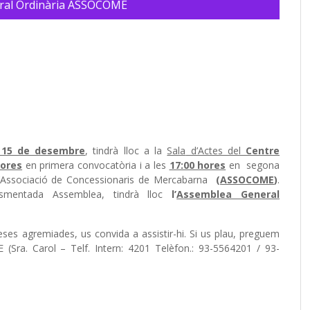
ral Ordinària ASSOCOME
a 15 de desembre
, tindrà lloc a la
Sala
d’Actes del
Centre
hores
en primera convocatòria i a les
17:00 hores
en segona
’Associació de Concessionaris de Mercabarna
(
ASSOCOME
)
.
esmentada Assemblea, tindrà lloc
l’
Assemblea General
es agremiades, us convida a assistir-hi. Si us plau, preguem
 (Sra. Carol – Telf. Intern: 4201 Telèfon.: 93-5564201 / 93-