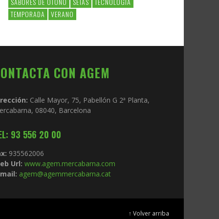
SABORES DE OTOÑO
SETAS
TECNOLOGIA
TEMPORADA
VERANO
CONTACTA CON AGEM
irección:
Calle Mayor, 75, Pabellón G 2ª Planta,
ercabarna, 08040, Barcelona
EL: 93 556 20 00
x:
935562006
eb Url:
www.agem.mercabarna.com
mail:
agem@agemmercabarna.cat
↑ Volver arriba