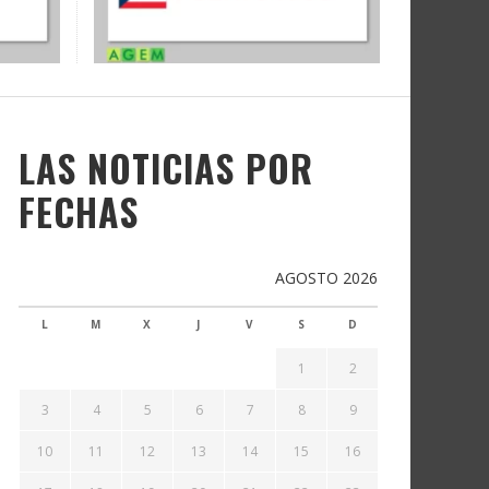
LAS NOTICIAS POR
FECHAS
AGOSTO 2026
L
M
X
J
V
S
D
1
2
3
4
5
6
7
8
9
10
11
12
13
14
15
16