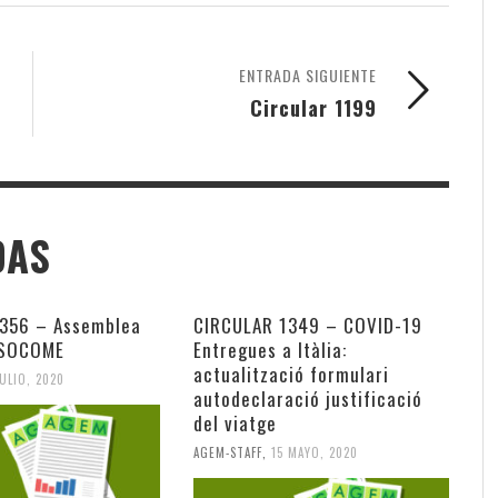
ENTRADA SIGUIENTE
Circular 1199
DAS
356 – Assemblea
CIRCULAR 1349 – COVID-19
SSOCOME
Entregues a Itàlia:
actualització formulari
JULIO, 2020
autodeclaració justificació
del viatge
AGEM-STAFF
,
15 MAYO, 2020