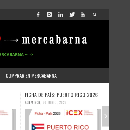
ERCABARNA ·····>
COMPRAR EN MERCABARNA
6
FICHA DE PAÍS: PUERTO RICO 2026
FICHA DE
AGEM BCN
,
30 JUNIO, 2026
AGEM BCN
,
3