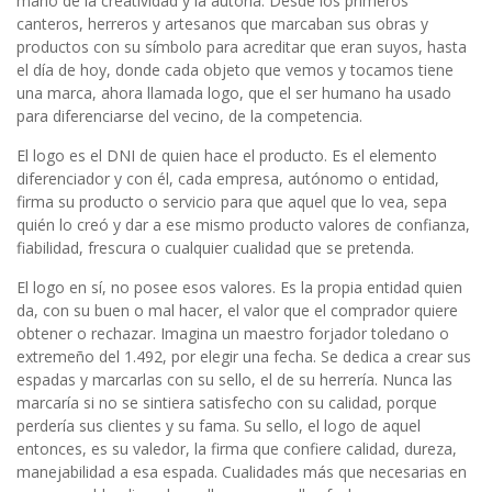
mano de la creatividad y la autoría. Desde los primeros
canteros, herreros y artesanos que marcaban sus obras y
productos con su símbolo para acreditar que eran suyos, hasta
el día de hoy, donde cada objeto que vemos y tocamos tiene
una marca, ahora llamada logo, que el ser humano ha usado
para diferenciarse del vecino, de la competencia.
El logo es el DNI de quien hace el producto. Es el elemento
diferenciador y con él, cada empresa, autónomo o entidad,
firma su producto o servicio para que aquel que lo vea, sepa
quién lo creó y dar a ese mismo producto valores de confianza,
fiabilidad, frescura o cualquier cualidad que se pretenda.
El logo en sí, no posee esos valores. Es la propia entidad quien
da, con su buen o mal hacer, el valor que el comprador quiere
obtener o rechazar. Imagina un maestro forjador toledano o
extremeño del 1.492, por elegir una fecha. Se dedica a crear sus
espadas y marcarlas con su sello, el de su herrería. Nunca las
marcaría si no se sintiera satisfecho con su calidad, porque
perdería sus clientes y su fama. Su sello, el logo de aquel
entonces, es su valedor, la firma que confiere calidad, dureza,
manejabilidad a esa espada. Cualidades más que necesarias en