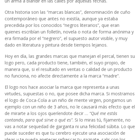
un arma a blandir en las calles por aquellas fechas.
Otra historia son las “marcas blancas”, denominación de cuño
contemporáneo que antes no existía, aunque ya estaba
precedida por los conocidos “negros literarios”, que eran
quienes escribían un folletín, novela o nota de forma anónima y
era firmada por el “negrero”, el supuesto autor visible, y muy
dado en literatura y pintura desde tiempos lejanos.
Hoy en día, las grandes marcas que manejan el percal, tienen su
logo pero, cada producto tiene, también, el suyo propio, de
manera que, si el resultado en ventas o calidad de un producto
no funciona, no afecte directamente a la marca “madre”.
El logo nos hace asociar la marca que representa a unas
virtudes, supuestas o no, que posee dicha marca. Si mostramos
el logo de Coca-Cola a un niño de mente virgen, pongamos un
ejemplo con un niño de 3 años, no le causará más efecto que el
de mirarte a los ojos queríendote decir …
“Qué me estás
contando, para qué sirve o qué es”
. Si lo miras tú, fijamente, no
vas a notar sequedad de garganta ni una felicidad súbita. Lo que
puede suceder es que tu cerebro ejecute una asociación de
ideas y te pueda apetecer refrescar tu gaznate, salir con los