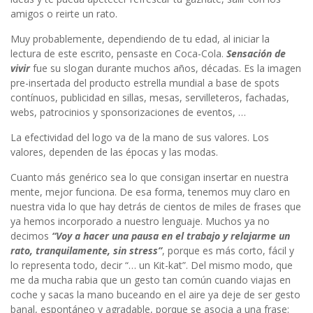
amigos o reirte un rato.
Muy probablemente, dependiendo de tu edad, al iniciar la
lectura de este escrito, pensaste en Coca-Cola.
Sensación de
vivir
fue su slogan durante muchos años, décadas. Es la imagen
pre-insertada del producto estrella mundial a base de spots
contínuos, publicidad en sillas, mesas, servilleteros, fachadas,
webs, patrocinios y sponsorizaciones de eventos, …
La efectividad del logo va de la mano de sus valores. Los
valores, dependen de las épocas y las modas.
Cuanto más genérico sea lo que consigan insertar en nuestra
mente, mejor funciona. De esa forma, tenemos muy claro en
nuestra vida lo que hay detrás de cientos de miles de frases que
ya hemos incorporado a nuestro lenguaje. Muchos ya no
decimos
“Voy a hacer una pausa en el trabajo y relajarme un
rato, tranquilamente, sin stress”
, porque es más corto, fácil y
lo representa todo, decir “… un Kit-kat”. Del mismo modo, que
me da mucha rabia que un gesto tan común cuando viajas en
coche y sacas la mano buceando en el aire ya deje de ser gesto
banal, espontáneo y agradable, porque se asocia a una frase: