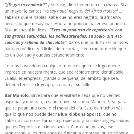
“¿Te gusta conducir?”
y la frase, directamente a esa marca. Si a
un mayor le cantas
“Yo soy aquel negrito, del África tropical …”
sabe de qué le hablas, sabe que no eres negrito, ni africano,
pero sí lo que desayunas. Ahora no podrían hacer ese anuncio.
Si a un chaval le dices:
“Eres un producto de repostería, con
sus grasas saturadas, las poliinsaturadas, su sodio, sus 415
calorías y relleno de chocolate”
, datos que podrían ser odiosos
para un médico, y difíciles de recordar, sería mejor decirle que
es un Bollicao y quedas estupendamente.
Lo más buscado en cualquier marca es que ese logo quede
impreso en nuestra mente, que sea rápidamente identificable.
Cualquier empresa, grande o pequeña, del ámbito que sea,
debería tener su logotipo, su marca, su sello.
Bar Manolo
, sirve para que el visitante sepa que no vendes
aspirinas y que tú o, a saber quién, se llama Manolo. Sirve para
que te pidan una copa o el menú del día. Esto es mucho más
que lo que nos puede decir
Blue Ribbons Sports
, que no
sabemos cómo se llama su propietario y, si sabes inglés, sabrás
que es Deportes de cintas azules. Claro que, quizás, ese
propietario, a los tres años de fundar la empresa, quiso poner a