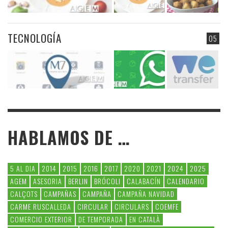
TECNOLOGÍA
05
HABLAMOS DE …
5 AL DIA
2014
2015
2016
2017
2020
2021
2024
2025
AGEM
ASESORIA
BERLIN
BRÓCOLI
CALABACÍN
CALENDARIO
CALÇOTS
CAMPAÑAS
CAMPAÑA
CAMPAÑA NAVIDAD
CARME RUSCALLEDA
CIRCULAR
CIRCULARS
COEMFE
COMERCIO EXTERIOR
DE TEMPORADA
EN CATALÀ