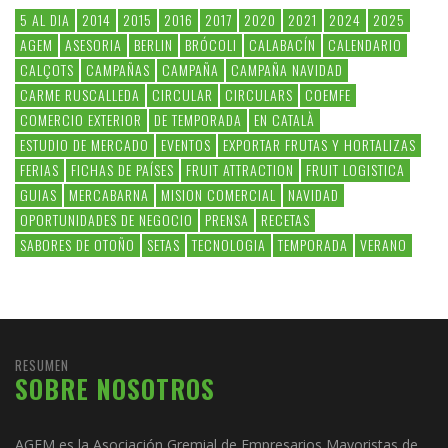
5 AL DIA
2014
2015
2016
2017
2020
2021
2024
2025
AGEM
ASESORIA
BERLIN
BRÓCOLI
CALABACÍN
CALENDARIO
CALÇOTS
CAMPAÑAS
CAMPAÑA
CAMPAÑA NAVIDAD
CARME RUSCALLEDA
CIRCULAR
CIRCULARS
COEMFE
COMERCIO EXTERIOR
DE TEMPORADA
EN CATALÀ
ESTUDIO DE MERCADO
EVENTOS
EXPORTAR FRUTAS Y HORTALIZAS
FERIAS
FICHAS DE PAÍSES
FRUIT ATTRACTION
FRUIT LOGISTICA
GUIAS
MERCABARNA
MISION COMERCIAL
NAVIDAD
OPORTUNIDADES DE NEGOCIO
PRENSA
RECETAS
SABORES DE OTOÑO
SETAS
TECNOLOGIA
TEMPORADA
VERANO
RESUMEN
SOBRE NOSOTROS
AGEM es la Asociación Gremial de Empresarios Mayoristas de