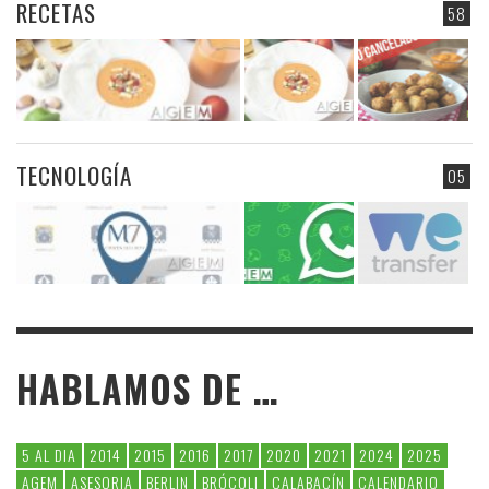
RECETAS
58
TECNOLOGÍA
05
HABLAMOS DE …
5 AL DIA
2014
2015
2016
2017
2020
2021
2024
2025
AGEM
ASESORIA
BERLIN
BRÓCOLI
CALABACÍN
CALENDARIO