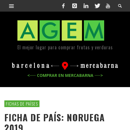
El mejor lugar para comprar frutas y verduras
<····· COMPRAR EN MERCABARNA ·····>
FICHAS DE PAÍSES
FICHA DE PAÍS: NORUEGA
2019