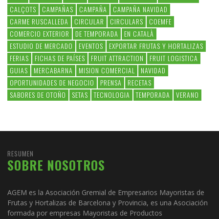
CALÇOTS
CAMPAÑAS
CAMPAÑA
CAMPAÑA NAVIDAD
CARME RUSCALLEDA
CIRCULAR
CIRCULARS
COEMFE
COMERCIO EXTERIOR
DE TEMPORADA
EN CATALÀ
ESTUDIO DE MERCADO
EVENTOS
EXPORTAR FRUTAS Y HORTALIZAS
FERIAS
FICHAS DE PAÍSES
FRUIT ATTRACTION
FRUIT LOGISTICA
GUIAS
MERCABARNA
MISION COMERCIAL
NAVIDAD
OPORTUNIDADES DE NEGOCIO
PRENSA
RECETAS
SABORES DE OTOÑO
SETAS
TECNOLOGIA
TEMPORADA
VERANO
RESUMEN
SOBRE NOSOTROS
AGEM es la Asociación Gremial de Empresarios Mayoristas de
Frutas y Hortalizas de Barcelona y Provincia, es una Asociación
formada por empresas Mayoristas de Productos