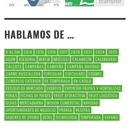
HABLAMOS DE …
5 AL DIA
2014
2015
2016
2017
2020
2021
2024
2025
AGEM
ASESORIA
BERLIN
BRÓCOLI
CALABACÍN
CALENDARIO
CALÇOTS
CAMPAÑAS
CAMPAÑA
CAMPAÑA NAVIDAD
CARME RUSCALLEDA
CIRCULAR
CIRCULARS
COEMFE
COMERCIO EXTERIOR
DE TEMPORADA
EN CATALÀ
ESTUDIO DE MERCADO
EVENTOS
EXPORTAR FRUTAS Y HORTALIZAS
FERIAS
FICHAS DE PAÍSES
FRUIT ATTRACTION
FRUIT LOGISTICA
GUIAS
MERCABARNA
MISION COMERCIAL
NAVIDAD
OPORTUNIDADES DE NEGOCIO
PRENSA
RECETAS
SABORES DE OTOÑO
SETAS
TECNOLOGIA
TEMPORADA
VERANO