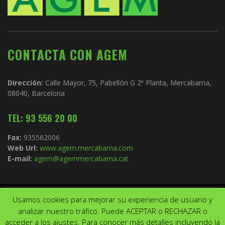
CONTACTA CON AGEM
Dirección:
Calle Mayor, 75, Pabellón G 2ª Planta, Mercabarna,
08040, Barcelona
TEL: 93 556 20 00
Fax:
935562006
Web Url:
www.agem.mercabarna.com
E-mail:
agem@agemmercabarna.cat
Usamos cookies para mejorar su experiencia de usuario y
Copyright © 2021.
AGEM
. Todos los derechos reservados. Diseño de
analizar nuestro tráfico. Puede ACEPTAR o RECHAZAR o
Aviso Legal
Política de privacidad
acceder a los ajustes. Para conocer más detalles incluyendo la