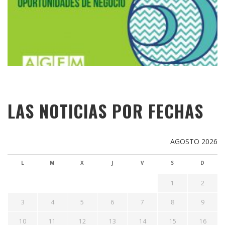
LAS NOTICIAS POR FECHAS
AGOSTO 2026
L
M
X
J
V
S
D
1
2
3
4
5
6
7
8
9
10
11
12
13
14
15
16